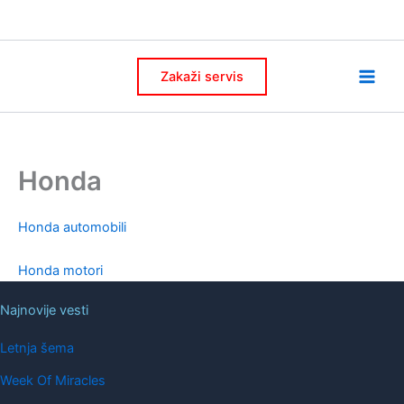
Skip
to
content
Zakaži servis
Honda
Honda automobili
Honda motori
Najnovije vesti
Letnja šema
Week Of Miracles