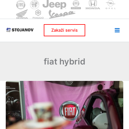
Skip
to
content
Zakaži servis
fiat hybrid