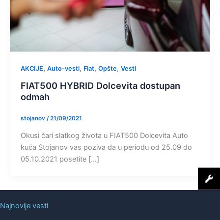
,
,
,
,
AKCIJE
Auto-vesti
Fiat
Opšte
Vesti
FIAT500 HYBRID Dolcevita dostupan
odmah
stojanov
/
21/09/2021
Okusi čari slatkog života u FIAT500 Dolcevita Auto
kuća Stojanov vas poziva da u periodu od 25.09 do
05.10.2021 posetite […]
Najnovije vesti