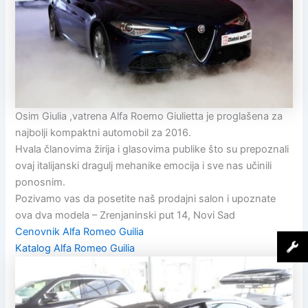
Osim Giulia ,vatrena Alfa Roemo Giulietta je proglašena za
najbolji kompaktni automobil za 2016.
Hvala članovima žirija i glasovima publike što su prepoznali
ovaj italijanski dragulj mehanike emocija i sve nas učinili
ponosnim.
Pozivamo vas da posetite naš prodajni salon i upoznate
ova dva modela – Zrenjaninski put 14, Novi Sad
Cenovnik Alfa Romeo Guilia
Katalog Alfa Romeo Guilia