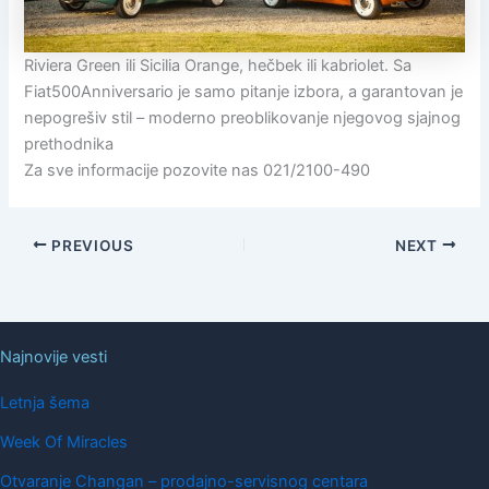
Riviera Green ili Sicilia Orange, hečbek ili kabriolet. Sa
Fiat500Anniversario je samo pitanje izbora, a garantovan je
nepogrešiv stil – moderno preoblikovanje njegovog sjajnog
prethodnika
Za sve informacije pozovite nas 021/2100-490
PREVIOUS
NEXT
Najnovije vesti
Letnja šema
Week Of Miracles
Otvaranje Changan – prodajno-servisnog centara