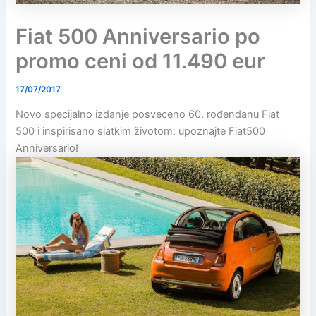
Fiat 500 Anniversario po
promo ceni od 11.490 eur
17/07/2017
Novo specijalno izdanje posveceno 60. rođendanu Fiat
500 i inspirisano slatkim životom: upoznajte Fiat500
Anniversario!