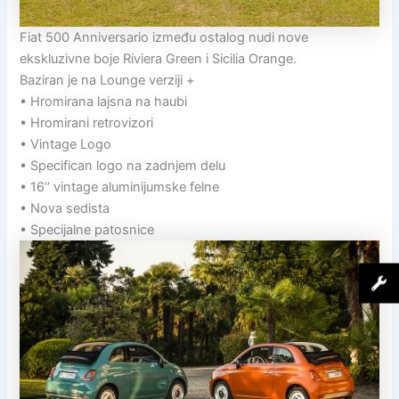
Fiat 500 Anniversario između ostalog nudi nove
ekskluzivne boje Riviera Green i Sicilia Orange.
Baziran je na Lounge verziji +
• Hromirana lajsna na haubi
• Hromirani retrovizori
• Vintage Logo
• Specifican logo na zadnjem delu
• 16’’ vintage aluminijumske felne
• Nova sedista
• Specijalne patosnice