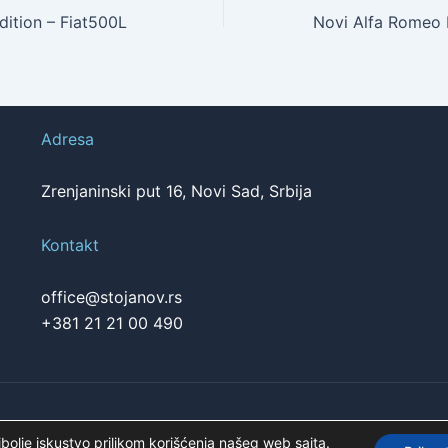
dition – Fiat500L
Adresa
Zrenjaninski put 16, Novi Sad, Srbija
Kontakt
office@stojanov.rs
+381 21 21 00 490
Pogledajte našu p
jbolje iskustvo prilikom korišćenja našeg web sajta.