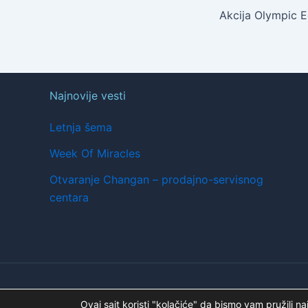
Akcija Olympic E
Najnovije vesti
Letnja šema
Week Of Miracles
Otvaranje Changan – prodajno-servisnog
centara
Copyright © 2026 | A.K. STOJANOV
Ovaj sajt koristi "kolačiće" da bismo vam pružili na