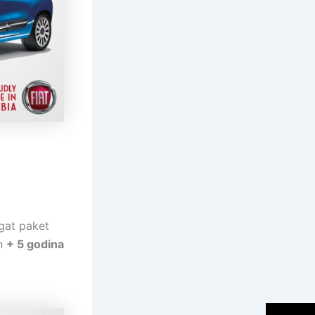
gat paket
on
+ 5 godina