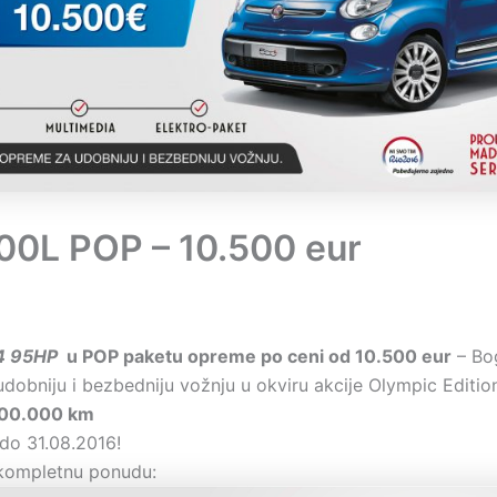
500L POP – 10.500 eur
.4 95HP
u POP paketu opreme po ceni od 10.500 eur
– Bo
dobniju i bezbedniju vožnju u okviru akcije Olympic Editi
200.000 km
 do 31.08.2016!
 kompletnu ponudu: