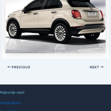
PREVIOUS
NEXT
Najnovije vesti
Letnja šema