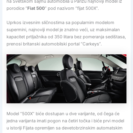
na Svetskom sajmu automobila u Parizu najnoviji model iz
porodice “
Fiat 500
” pod nazivom “fijat 500X”.
Uprkos izvesnim sličnostima sa popularnim modelom
supermini, najnoviji model je znatno veći, uz maksimalan
kapacitet prtljažnika od 350 litara bez pomeranja sedištasa,
prenosi britanski automobilski portal “Carkeys”.
Model “500X” biće dostupan u dve varijante, od čega će
jedna varijanta imati pogon na četiri točka i biće prvi model
u istoriji Fijata opremljen sa devetobrzinskim automatskim