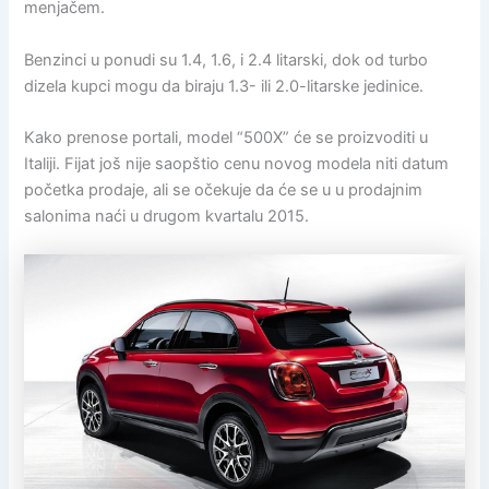
menjačem.
Benzinci u ponudi su 1.4, 1.6, i 2.4 litarski, dok od turbo
dizela kupci mogu da biraju 1.3- ili 2.0-litarske jedinice.
Kako prenose portali, model “500X” će se proizvoditi u
Italiji. Fijat još nije saopštio cenu novog modela niti datum
početka prodaje, ali se očekuje da će se u u prodajnim
salonima naći u drugom kvartalu 2015.