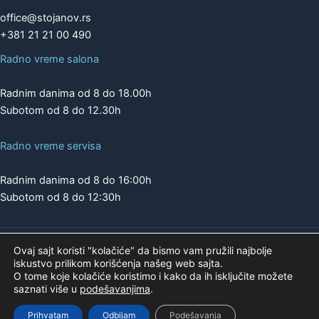
office@stojanov.rs
+381 21 21 00 490
Radno vreme salona
Radnim danima od 8 do 18.00h
Subotom od 8 do 12.30h
Radno vreme servisa
Radnim danima od 8 do 16:00h
Subotom od 8 do 12:30h
Ovaj sajt koristi "kolačiće" da bismo vam pružili najbolje
Copyright © 2026 | A.K. STOJANOV
iskustvo prilikom korišćenja našeg web sajta.
Pogledajte našu ponudu na
O tome koje kolačiće koristimo i kako da ih isključite možete
saznati više u
podešavanjima
.
Prihvatam
Odbijam
Podešavanja