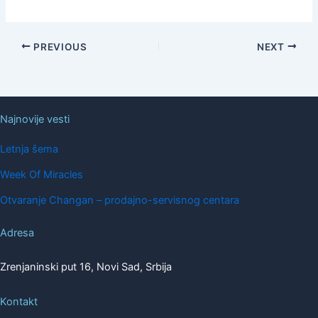
PREVIOUS
NEXT
Najnovije vesti
Letnja šema
Week Of Miracles
Otvaranje Changan – prodajno-servisnog centara
Adresa
Zrenjaninski put 16, Novi Sad, Srbija
Kontakt