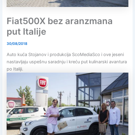
Fiat500X bez aranzmana
put Italije
30/08/2018
Auto kuća Stojanov i produkcija ScoMediaSco i ove jeseni
nastavljaju uspešnu saradnju i kreću put kulinarski avantura
po Italiji.