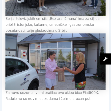
Serijal televizijskih emisija „Bez aranžmana“ ima za cilj da
približi istorijske, kulturne, umetničke i gastronomske
posebnosti Italije gledaocima u Srbiji.
Za novu sezonu , verni pratilac ove ekipe biće Fiat500X.
Radujemo se novim epizodama i želimo srećan put !