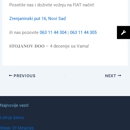
Posetite nas i doživite vožnju na FIAT način!
Zrenjaninski put 16, Novi Sad
ili nas pozovite
063 11 44 304
|
063 11 44 305
𝐒𝐓𝐎𝐉𝐀𝐍𝐎𝐕 𝐃𝐎𝐎 – 4 decenije sa Vama!
PREVIOUS
NEXT
Najnovije vesti
Letnja šema
Week Of Miracles