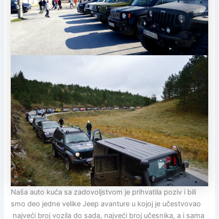
Naša auto kuća sa zadovoljstvom je prihvatila poziv i bili
smo deo jedne velike Jeep avanture u kojoj je učestvovao
najveći broj vozila do sada, najveći broj učesnika, a i sama