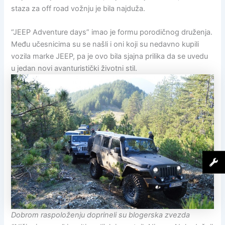
staza za off road vožnju je bila najduža.
“JEEP Adventure days” imao je formu porodičnog druženja.
Među učesnicima su se našli i oni koji su nedavno kupili
vozila marke JEEP, pa je ovo bila sjajna prilika da se uvedu
u jedan novi avanturistički životni stil.
Dobrom raspoloženju doprineli su blogerska zvezda