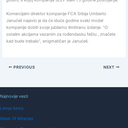
godini, u kojoj kompanija JEEP slavi 75 godina postojanja.
Komercijalni direktor kompanije FCA Srbija Umberto
Janućeli najavio je da će iduće godine svaki model
kompanije dobiti svoje jubilarno limitirano izdanje. “O
ostalim akcijama vezanim za rođendasku feštu , značete
kad bude trebalo”, enigmatičan je Janućeli.
PREVIOUS
NEXT
Najnovije vesti
Letnja šema
Week Of Miracles