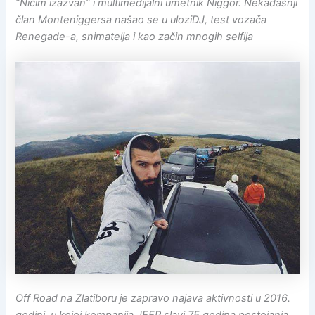
“Ničim izazvan” i multimedijalni umetnik Niggor. Nekadašnji
član Monteniggersa našao se u uloziDJ, test vozača
Renegade-a, snimatelja i kao začin mnogih selfija
Off Road na Zlatiboru je zapravo najava aktivnosti u 2016.