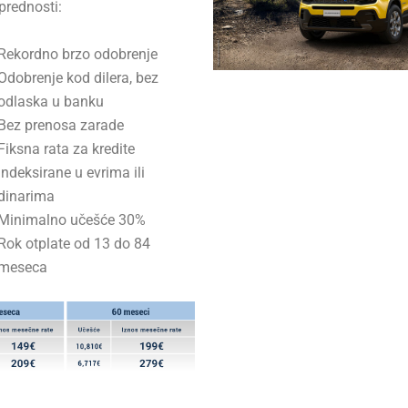
prednosti:
Rekordno brzo odobrenje
Odobrenje kod dilera, bez
odlaska u banku
Bez prenosa zarade
Fiksna rata za kredite
indeksirane u evrima ili
dinarima
Minimalno učešće 30%
Rok otplate od 13 do 84
meseca