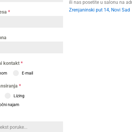
ili nas posetite u salonu na adr
Zrenjaninski put 14, Novi Sad
resa
*
fona
ni kontakt
*
onom
E-mail
ansiranja
*
Lizing
očni najam