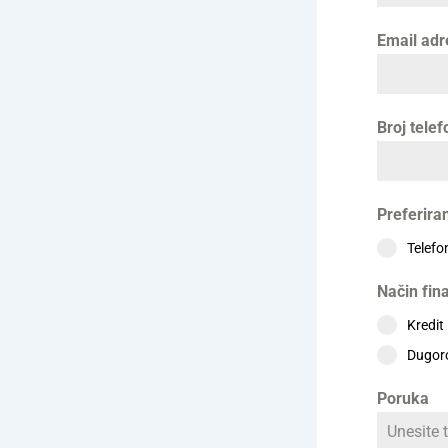
Email ad
Broj tele
Preferira
Telef
Način fin
Kredit
Dugor
Poruka