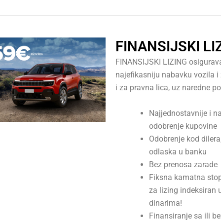
FINANSIJSKI LI
FINANSIJSKI LIZING osigurav
najefikasniju nabavku vozila i 
i za pravna lica, uz naredne p
Najjednostavnije i n
odobrenje kupovine
Odobrenje kod dilera
odlaska u banku
Bez prenosa zarade
Fiksna kamatna stop
za lizing indeksiran u
dinarima!
Finansiranje sa ili b