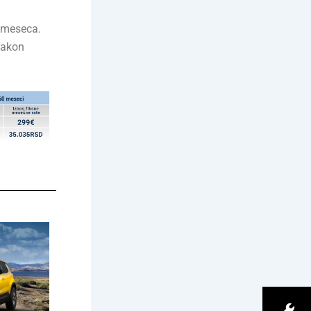
2 meseca.
nakon