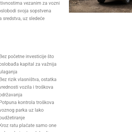
ktivnostima vezanim za vozni
 oslobodi svoja sopstvena
a sredstva, uz sledeće
Bez početne investicije što
oslobađa kapital za važnija
ulaganja
Bez rizik vlasništva, ostatka
vrednosti vozila i troškova
održavanja
Potpuna kontrola troškova
voznog parka uz lako
budžetiranje
Kroz ratu plaćate samo one