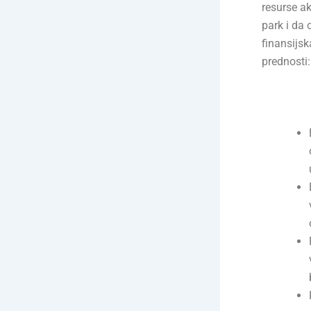
resurse a
park i da
finansijsk
prednosti: