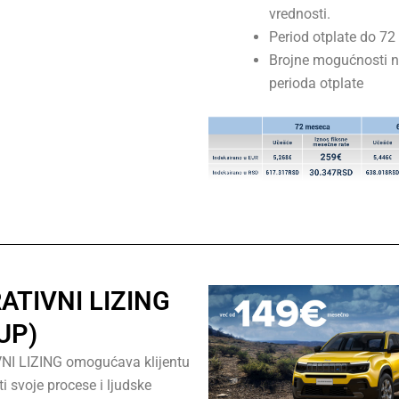
vrednosti.
Period otplate do 7
Brojne mogućnosti 
perioda otplate
ATIVNI LIZING
UP)
I LIZING omogućava klijentu
ti svoje procese i ljudske