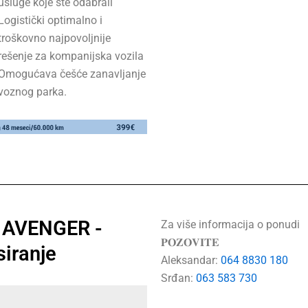
usluge koje ste odabrali
Logistički optimalno i
troškovno najpovoljnije
rešenje za kompanijska vozila
Omogućava češće zanavljanje
voznog parka.
 AVENGER -
Za više informacija o ponudi
𝐏𝐎𝐙𝐎𝐕𝐈𝐓𝐄
siranje
Aleksandar:
064 8830 180
Srđan:
063 583 730