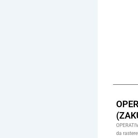
OPER
(ZAK
OPERATIVN
da rastere