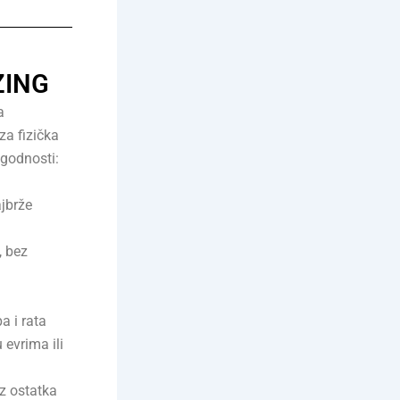
ZING
a
za fizička
ogodnosti:
ajbrže
, bez
a i rata
 evrima ili
ez ostatka