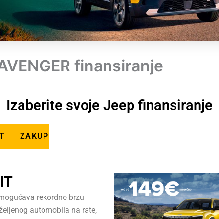
AVENGER finansiranje
Izaberite svoje Jeep finansiranje
IT
LIZING
ZAKUP
IT
mogućava rekordno brzu
željenog automobila na rate,