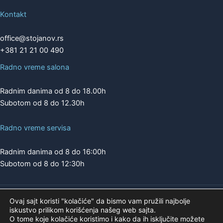
Kontakt
office@stojanov.rs
+381 21 21 00 490
Radno vreme salona
Radnim danima od 8 do 18.00h
Subotom od 8 do 12.30h
Radno vreme servisa
Radnim danima od 8 do 16:00h
Subotom od 8 do 12:30h
Ovaj sajt koristi "kolačiće" da bismo vam pružili najbolje
Copyright © 2026 | A.K. STOJANOV
iskustvo prilikom korišćenja našeg web sajta.
Pogledajte našu ponudu na
O tome koje kolačiće koristimo i kako da ih isključite možete