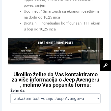
povezivanjem
Uconnect™ Smartouch sa ekranom osetljivim
na dodir od 10,25 inča
Digitalni i individualno konfigurisani TFT ekran
u boji od 10,25 inča
Ukoliko želite da Vas kontaktiramo
za više informacija o Jeep Avengeru
, molimo Vas popunite formu:
Želim da: