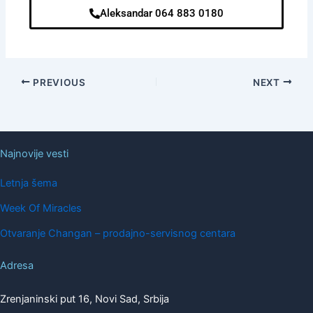
Aleksandar 064 883 0180
PREVIOUS
NEXT
Najnovije vesti
Letnja šema
Week Of Miracles
Otvaranje Changan – prodajno-servisnog centara
Adresa
Zrenjaninski put 16, Novi Sad, Srbija