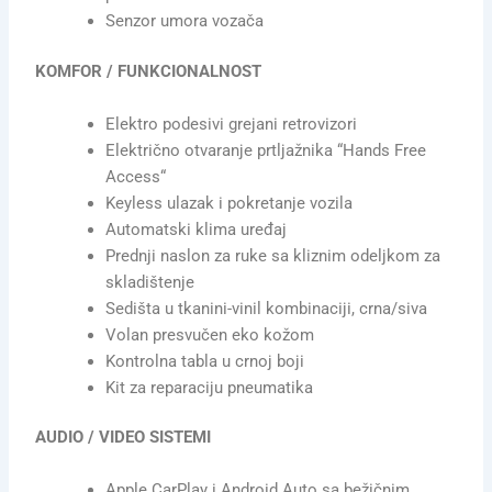
Senzor umora vozača
KOMFOR / FUNKCIONALNOST
Elektro podesivi grejani retrovizori
Električno otvaranje prtljažnika “Hands Free
Access“
Keyless ulazak i pokretanje vozila
Automatski klima uređaj
Prednji naslon za ruke sa kliznim odeljkom za
skladištenje
Sedišta u tkanini-vinil kombinaciji, crna/siva
Volan presvučen eko kožom
Kontrolna tabla u crnoj boji
Kit za reparaciju pneumatika
AUDIO / VIDEO SISTEMI
Apple CarPlay i Android Auto sa bežičnim