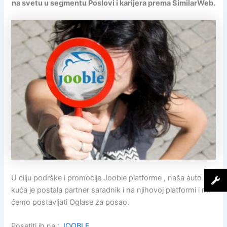
na svetu u segmentu Poslovi i karijera prema SimilarWeb.
U cilju podrške i promocije Jooble platforme , naša auto
kuća je postala partner saradnik i na njihovoj platformi i mi
ćemo postavljati Oglase za posao.
Posetiti ih na :
JOOBLE