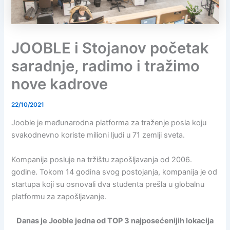
JOOBLE i Stojanov početak
saradnje, radimo i tražimo
nove kadrove
22/10/2021
Jooble je međunarodna platforma za traženje posla koju
svakodnevno koriste milioni ljudi u 71 zemlji sveta.
Kompanija posluje na tržištu zapošljavanja od 2006.
godine. Tokom 14 godina svog postojanja, kompanija je od
startupa koji su osnovali dva studenta prešla u globalnu
platformu za zapošljavanje.
Danas je Jooble jedna od TOP 3 najposećenijih lokacija