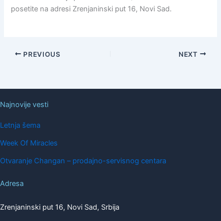
posetite na adresi Zrenjaninski put 16, Novi Sad.
PREVIOUS
NEXT
Najnovije vesti
Letnja šema
Week Of Miracles
Otvaranje Changan – prodajno-servisnog centara
Adresa
Zrenjaninski put 16, Novi Sad, Srbija