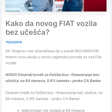
Kako da novog FIAT vozila
bez učešća?
15/03/2016
AK Stojanov vas obaveštava da u susret BGCARSHOW
imamo novu akciju u okviru sajamske ponude za sva Fiat
vozila!
NOVO!
Dinarski kredit za fizička lica – finansiranje bez
učešća, na 84 meseca, 5.9% kamata – preko CA Banke
Dinarski kredit za fizička lica – finansiranje bez učešća, na
84 meseca, 5.9% kamata – preko CA Banke
Maksimalan rok otplate je 84 meseca