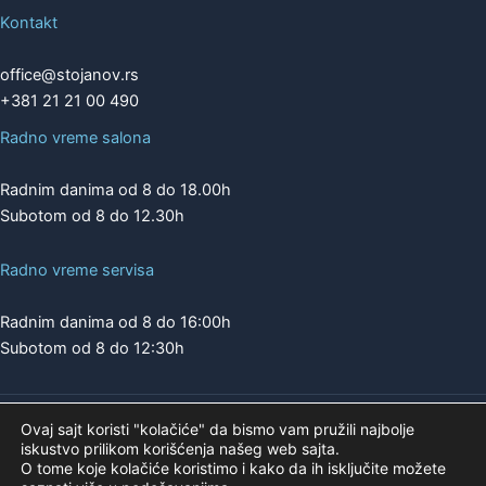
Kontakt
office@stojanov.rs
+381 21 21 00 490
Radno vreme salona
Radnim danima od 8 do 18.00h
Subotom od 8 do 12.30h
Radno vreme servisa
Radnim danima od 8 do 16:00h
Subotom od 8 do 12:30h
Ovaj sajt koristi "kolačiće" da bismo vam pružili najbolje
Copyright © 2026 | A.K. STOJANOV
iskustvo prilikom korišćenja našeg web sajta.
Pogledajte našu ponudu na
O tome koje kolačiće koristimo i kako da ih isključite možete