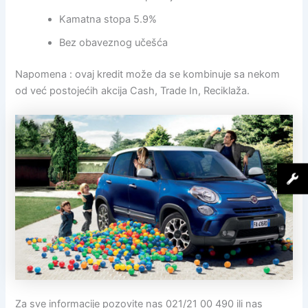
Kamatna stopa 5.9%
Bez obaveznog učešća
Napomena : ovaj kredit može da se kombinuje sa nekom
od već postojećih akcija Cash, Trade In, Reciklaža.
Za sve informacije pozovite nas 021/21 00 490 ili nas