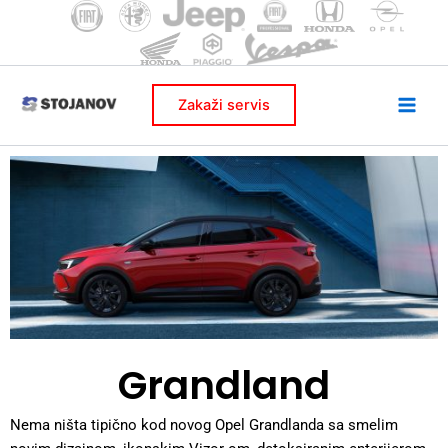
Skip
to
content
Zakaži servis
Grandland
Nema ništa tipično kod novog Opel Grandlanda sa smelim