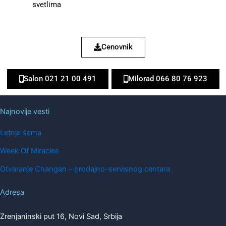
svetlima
Cenovnik
Salon 021 21 00 491
Milorad 066 80 76 923
Najnovije vesti
Letnja šema
Week Of Miracles
Otvaranje Changan – prodajno-servisnog centara
Adresa
Zrenjaninski put 16, Novi Sad, Srbija