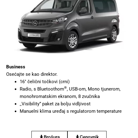
Business
Osećajte se kao direktor.
16″ čelični točkovi (crni)
®
Radio, s Bluetoothom
, USB-om, Mono tjunerom,
monohromatskim ekranom, 8 zvučnika
‚‚Visibility” paket za bolju vidljivost
Manuelni klima uređaj s regulatorom temperature
Brošura
Cenovnik