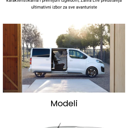
karakteristikama i premijum izgledom, Zafira Life predstavlja
ultimativni izbor za sve avanturiste
Modeli