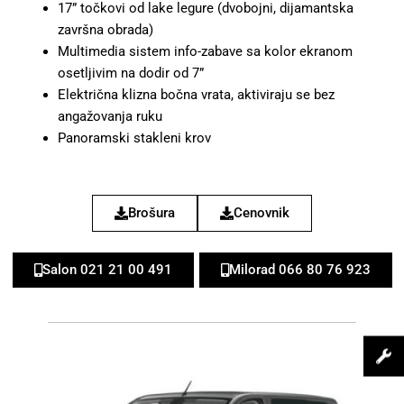
17” točkovi od lake legure (dvobojni, dijamantska
završna obrada)
Multimedia sistem info-zabave sa kolor ekranom
osetljivim na dodir od 7”
Električna klizna bočna vrata, aktiviraju se bez
angažovanja ruku
Panoramski stakleni krov
Brošura
Cenovnik
Salon 021 21 00 491
Milorad 066 80 76 923