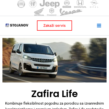
Skip
to
content
Zakaži servis
Zafira Life
Kombinuje fleksibilnost pogodnu za porodicu sa izvanrednim