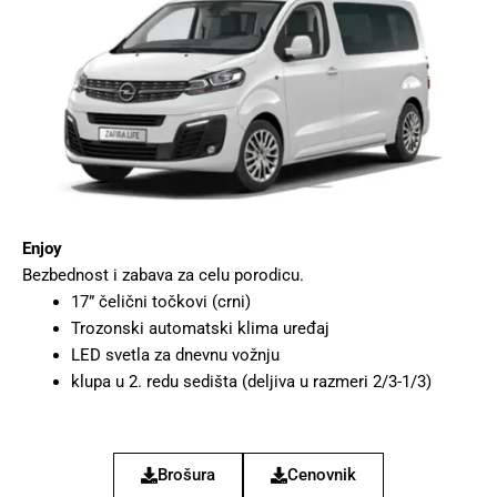
Enjoy
Bezbednost i zabava za celu porodicu.
17” čelični točkovi (crni)
Trozonski automatski klima uređaj
LED svetla za dnevnu vožnju
klupa u 2. redu sedišta (deljiva u razmeri 2/3-1/3)
Brošura
Cenovnik