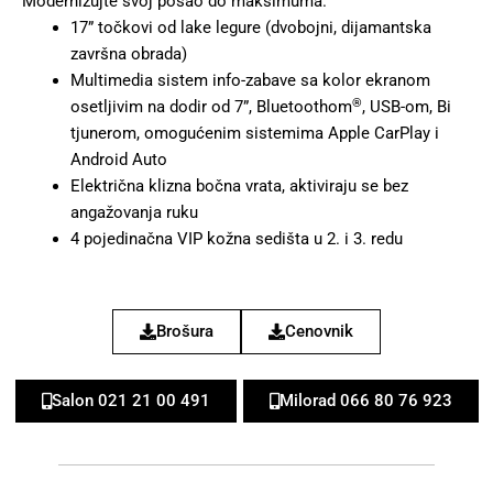
Modernizujte svoj posao do maksimuma.
17” točkovi od lake legure (dvobojni, dijamantska
završna obrada)
Multimedia sistem info-zabave sa kolor ekranom
®
osetljivim na dodir od 7”, Bluetoothom
, USB-om, Bi
tjunerom, omogućenim sistemima Apple CarPlay i
Android Auto
Električna klizna bočna vrata, aktiviraju se bez
angažovanja ruku
4 pojedinačna VIP kožna sedišta u 2. i 3. redu
Brošura
Cenovnik
Salon 021 21 00 491
Milorad 066 80 76 923