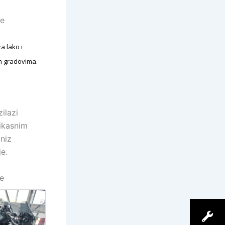
ge
a lako i
im gradovima.
ilazi
ikasnim
 niz
je.
e