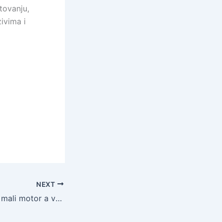
tovanju,
zivima i
NEXT
HONDA MONKEY mali motor a veliko srce