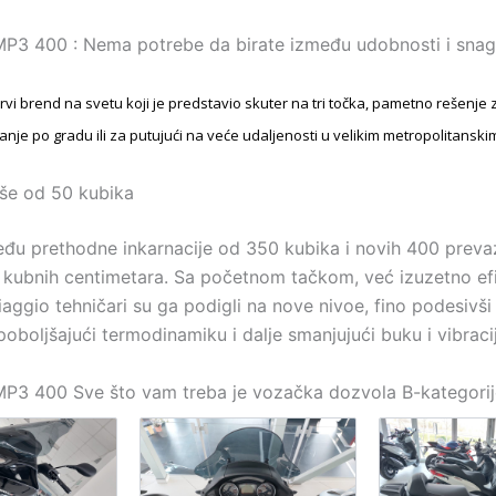
P3 400 : Nema potrebe da birate između udobnosti i sna
prvi brend na svetu koji je predstavio skuter na tri točka, pametno rešenje z
je po gradu ili za putujući na veće udaljenosti u velikim metropolitansk
iše od 50 kubika
eđu prethodne inkarnacije od 350 kubika i novih 400 prevaz
kubnih centimetara. Sa početnom tačkom, već izuzetno ef
aggio tehničari su ga podigli na nove nivoe, fino podesivši
oboljšajući termodinamiku i dalje smanjujući buku i vibraci
MP3 400 Sve što vam treba je vozačka dozvola B-kategorij