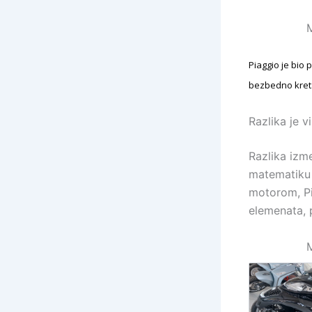
M
Piaggio je bio 
bezbedno kretan
Razlika je v
Razlika izm
matematiku 
motorom, Pi
elemenata, p