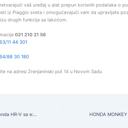
etvarajući vaš uređaj u alat prepun korisnih podataka o pu
esti iz Piaggio sveta i omogućavajući vam da upravljate po
izu drugih funkcija sa lakoćom.
rmacije
021 210 21 56
63/11 44 301
64/88 30 180
etite na adresi Zrenjaninski put 14 u Novom Sadu
Potpuno nova Honda HR-V sa e:HEV tehnologijom stigla u Novi Sad