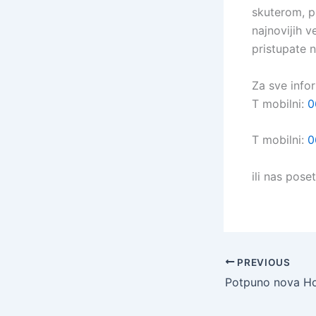
skuterom, pr
najnovijih v
pristupate n
Za sve info
T mobilni:
0
T mobilni:
0
ili nas pos
PREVIOUS