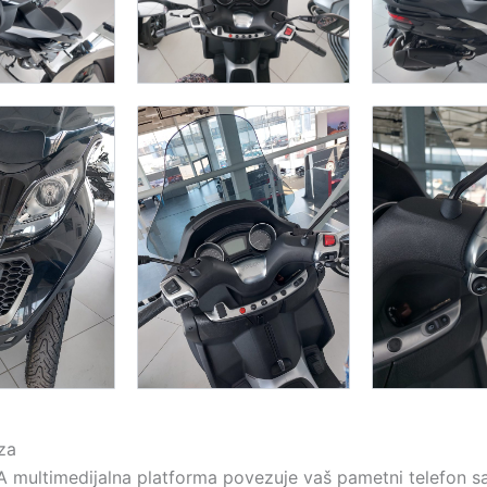
za
 multimedijalna platforma povezuje vaš pametni telefon s