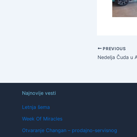
PREVIOUS
Nedelja Čuda u 
Najnovije vesti
Letnja šema
Week Of Miracles
Otvaranje Changan – prodajno-servisnog