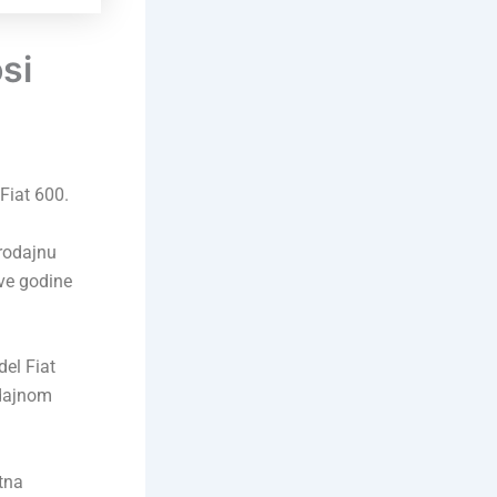
si
Fiat 600.
rodajnu
ve godine
el Fiat
odajnom
etna