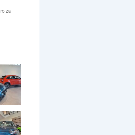
aro za