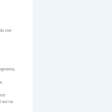
adu ove
segmenta,
a.
rst
 eur na