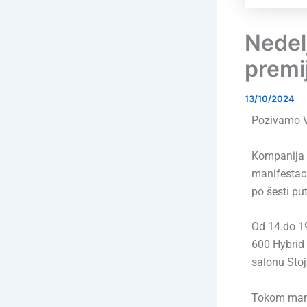
Nedel
premi
13/10/2024
Pozivamo V
Kompanija C
manifestaci
po šesti pu
Od 14.do 19
600 Hybrid
salonu Sto
Tokom manif