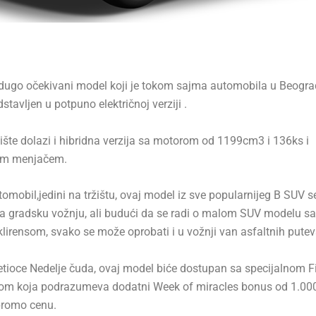
 dugo očekivani model koji je tokom sajma automobila u Beogr
stavljen u potpuno električnoj verziji .
ište dolazi i hibridna verzija sa motorom od 1199cm3 i 136ks i
im menjačem.
omobil,jedini na tržištu, ovaj model iz sve popularnijeg B SUV 
za gradsku vožnju, ali budući da se radi o malom SUV modelu sa
lirensom, svako se može oprobati i u vožnji van asfaltnih putev
tioce Nedelje čuda, ovaj model biće dostupan sa specijalnom Fi
om koja podrazumeva dodatni Week of miracles bonus od 1.000
promo cenu.