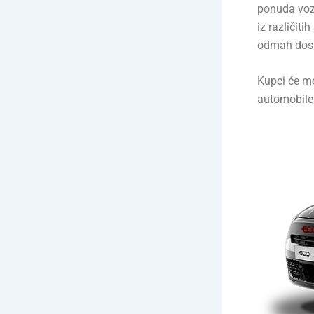
ponuda vozi
iz različi
odmah dost
Kupci će mo
automobile,