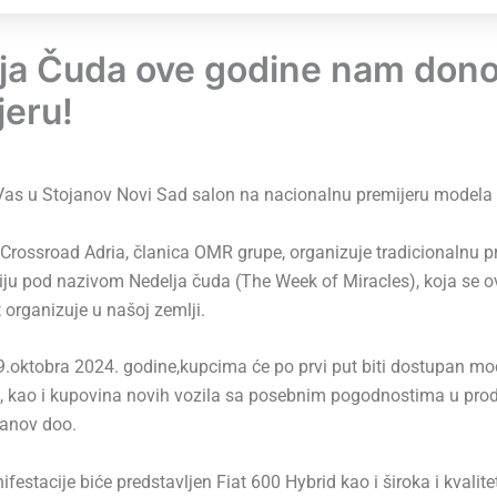
ja Čuda ove godine nam dono
jeru!
as u Stojanov Novi Sad salon na nacionalnu premijeru modela 
rossroad Adria, članica OMR grupe, organizuje tradicionalnu p
ju pod nazivom Nedelja čuda (The Week of Miracles), koja se o
t organizuje u našoj zemlji.
.oktobra 2024. godine,kupcima će po prvi put biti dostupan mod
 , kao i kupovina novih vozila sa posebnim pogodnostima u pr
janov doo.
estacije biće predstavljen Fiat 600 Hybrid kao i široka i kvalit