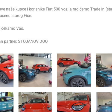
ve naše kupce i korisnike Fiat 500 vozila radićemo Trade in (st
ocenu starog Fiće.
,čekamo Vas.
an partner, STOJANOV DOO