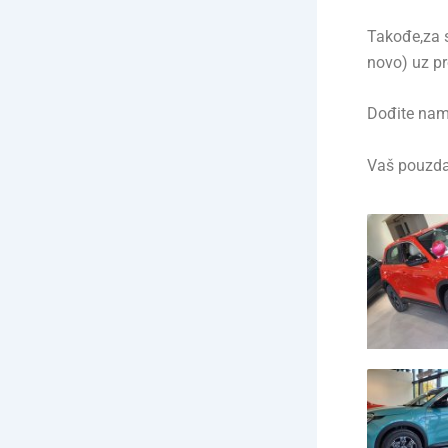
Takođe,za s
novo) uz pr
Dođite nam
Vaš pouzd