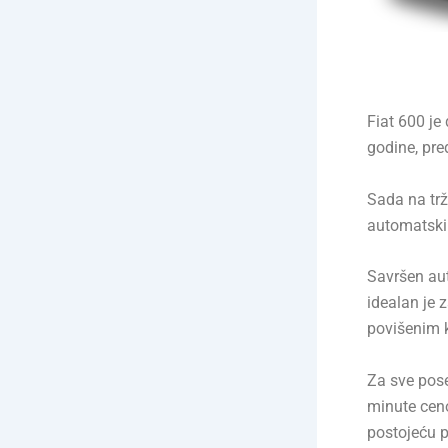
Fiat 600 je
godine, pred
Sada na trž
automatsk
Savršen aut
idealan je 
povišenim k
Za sve pose
minute cen
postojeću 