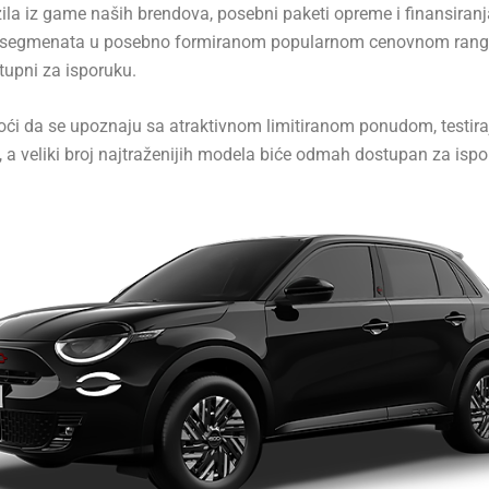
la iz game naših brendova, posebni paketi opreme i finansiranj
tih segmenata u posebno formiranom popularnom cenovnom rang
upni za isporuku.
ći da se upoznaju sa atraktivnom limitiranom ponudom, testira
 a veliki broj najtraženijih modela biće odmah dostupan za ispo