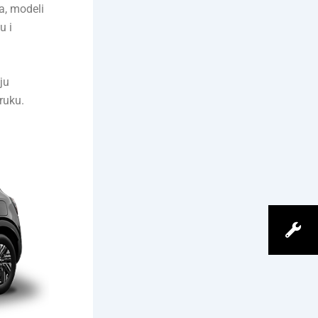
a, modeli
u i
ju
ruku.