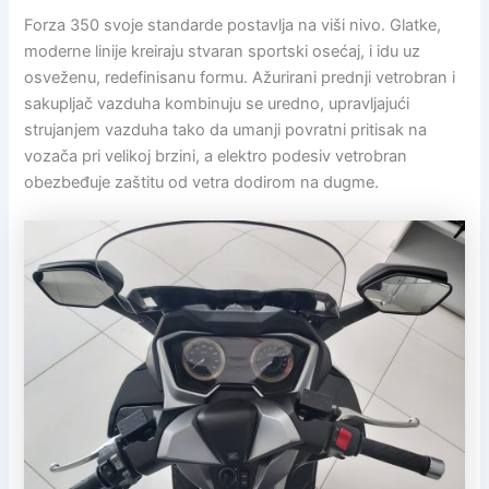
Forza 350 svoje standarde postavlja na viši nivo. Glatke,
moderne linije kreiraju stvaran sportski osećaj, i idu uz
osveženu, redefinisanu formu. Ažurirani prednji vetrobran i
sakupljač vazduha kombinuju se uredno, upravljajući
strujanjem vazduha tako da umanji povratni pritisak na
vozača pri velikoj brzini, a elektro podesiv vetrobran
obezbeđuje zaštitu od vetra dodirom na dugme.