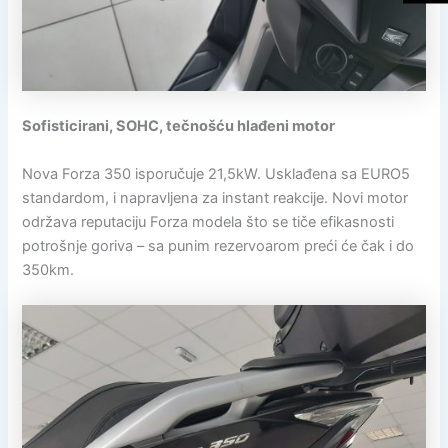
Sofisticirani, SOHC, tečnošću hlađeni motor
Nova Forza 350 isporučuje 21,5kW. Usklađena sa EURO5
standardom, i napravljena za instant reakcije. Novi motor
održava reputaciju Forza modela što se tiče efikasnosti
potrošnje goriva – sa punim rezervoarom preći će čak i do
350km.