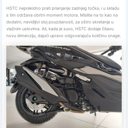
HSTC neprekidno prati prianjanje zadnjeg točka, i u skladu
s tim održava obrtni moment motora. Mislite na to kao na
dodatni, nevidljivi sloj pouzdanosti, za oštro skretanje u
vlažnim uslovima. Ali, kada je suvo, HSTC dodaje čitavu
novu dimenziju, dajući upravo odgovarajuću količinu snage.