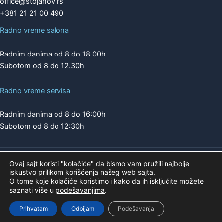
office@stojanov.rs
+381 21 21 00 490
Radno vreme salona
Radnim danima od 8 do 18.00h
Subotom od 8 do 12.30h
Radno vreme servisa
Radnim danima od 8 do 16:00h
Subotom od 8 do 12:30h
Ovaj sajt koristi "kolačiće" da bismo vam pružili najbolje
Copyright © 2026 | A.K. STOJANOV
iskustvo prilikom korišćenja našeg web sajta.
Pogledajte našu ponudu na
O tome koje kolačiće koristimo i kako da ih isključite možete
saznati više u
podešavanjima
.
Prihvatam
Odbijam
Podešavanja