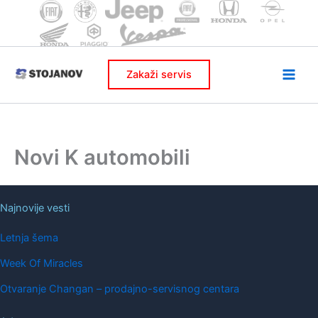
Skip
to
content
Zakaži servis
Novi K automobili
Najnovije vesti
Letnja šema
Week Of Miracles
Otvaranje Changan – prodajno-servisnog centara