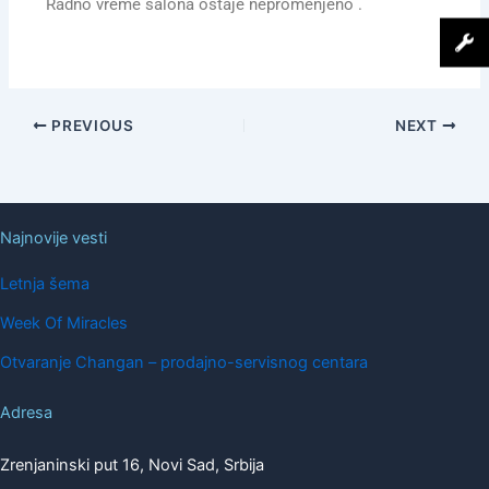
Radno vreme salona ostaje nepromenjeno .
PREVIOUS
NEXT
Najnovije vesti
Letnja šema
Week Of Miracles
Otvaranje Changan – prodajno-servisnog centara
Adresa
Zrenjaninski put 16, Novi Sad, Srbija