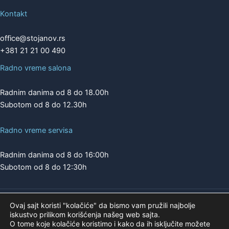
Kontakt
office@stojanov.rs
+381 21 21 00 490
Radno vreme salona
Radnim danima od 8 do 18.00h
Subotom od 8 do 12.30h
Radno vreme servisa
Radnim danima od 8 do 16:00h
Subotom od 8 do 12:30h
Ovaj sajt koristi "kolačiće" da bismo vam pružili najbolje
Copyright © 2026 | A.K. STOJANOV
iskustvo prilikom korišćenja našeg web sajta.
Pogledajte našu ponudu na
O tome koje kolačiće koristimo i kako da ih isključite možete