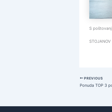
S poštovan
STOJANOV 
PREVIOUS