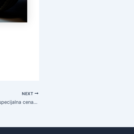
NEXT
Ograničen lager- specijalna cena za FIAT 500 1.2 69 KS lounge