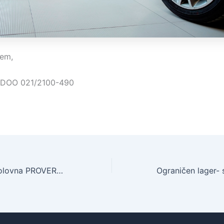
jem,
DOO 021/2100-490
Ponuda TOP 3 polovna PROVERENA vozila do 10.000 €