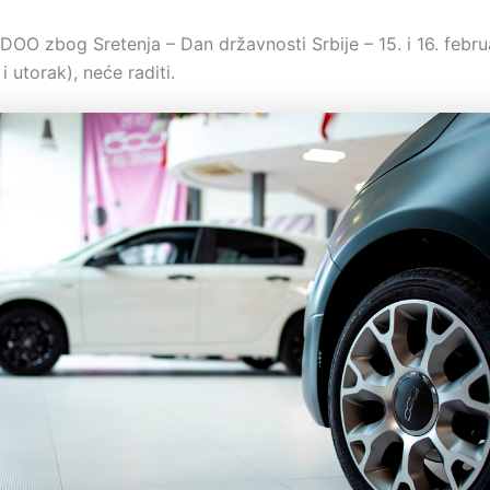
O zbog Sretenja – Dan državnosti Srbije – 15. i 16. febru
i utorak), neće raditi.