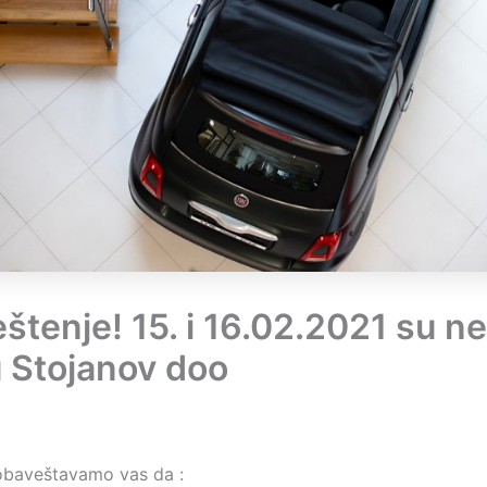
štenje! 15. i 16.02.2021 su n
u Stojanov doo
obaveštavamo vas da :