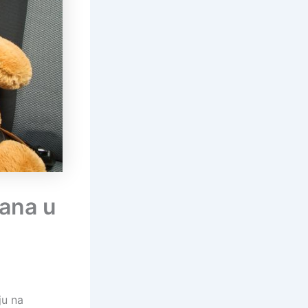
ana u
ju na