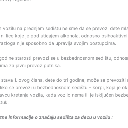
vozilu na prednjem sedištu ne sme da se prevozi dete ml
 ni lice koje je pod uticajem alkohola, odnosno psihoaktivn
h razloga nije sposobno da upravlja svojim postupcima.
 godine starosti prevozi se u bezbednosnom sedištu, odnos
lima za javni prevoz putnika.
 stava 1. ovog člana, dete do tri godine, može se prevoziti
oliko se prevozi u bezbednosnom sedištu – korpi, koja je ok
vcu kretanja vozila, kada vozilo nema ili je isključen bezb
tuk.
itne informacije o značaju sedišta za decu u vozilu :