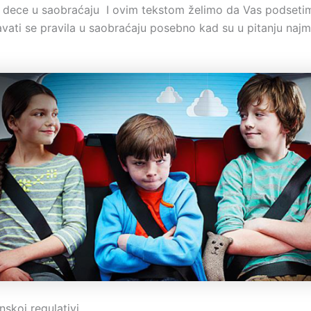
dece u saobraćaju I ovim tekstom želimo da Vas podsetim
avati se pravila u saobraćaju posebno kad su u pitanju najm
skoj regulativi