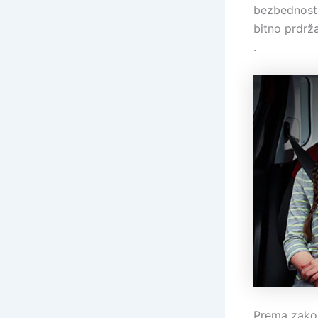
bezbednost 
bitno prdrž
.
Prema zakon