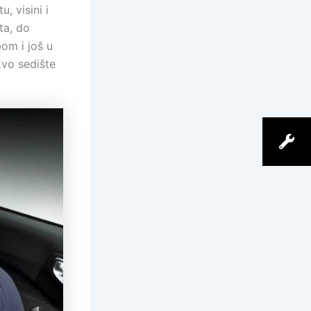
, visini i
ta, do
bom i još u
kvo sedište