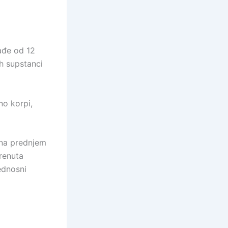
ađe od 12
ih supstanci
no korpi,
 na prednjem
renuta
ednosni