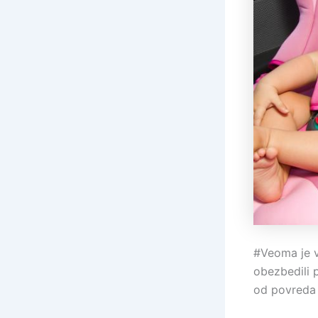
#Veoma je v
obezbedili p
od povreda 