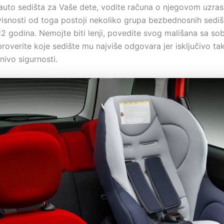
auto sedišta za Vaše dete, vodite računa o njegovom uzrastu
avisnosti od toga postoji nekoliko grupa bezbednosnih sediš
12 godina. Nemojte biti lenji, povedite svog mališana sa so
roverite koje sedište mu najviše odgovara jer isključivo ta
nivo sigurnosti.