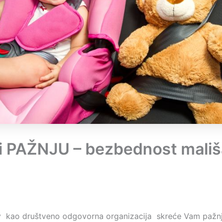
i PAŽNJU – bezbednost mališ
v kao društveno odgovorna organizacija skreće Vam pažn