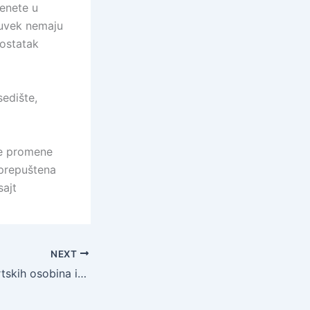
enete u
 uvek nemaju
 ostatak
sedište,
je promene
 prepuštena
sajt
NEXT
Savršen spoj sportskih osobina i stila – Alfa Romeo Giulietta