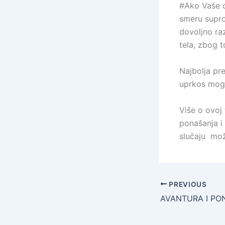
#Ako Vaše d
smeru supro
dovoljno ra
tela, zbog t
Najbolja pr
uprkos mogu
Više o ovoj
ponašanja i
slučaju može
PREVIOUS