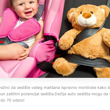
ažno da sedište vašeg mališana ispravno montirate kako b
un zaštitni potencijal sedišta.Dečija auto sedišta mogu da 
do 70 odsto!