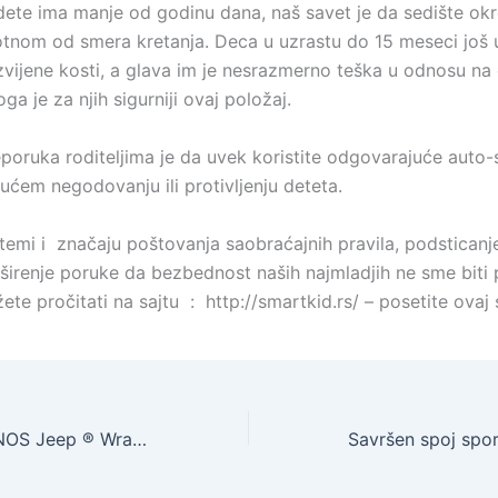
ete ima manje od godinu dana, naš savet je da sedište okr
tnom od smera kretanja. Deca u uzrastu do 15 meseci još
zvijene kosti, a glava im je nesrazmerno teška u odnosu na
oga je za njih sigurniji ovaj položaj.
eporuka roditeljima je da uvek koristite odgovarajuće auto-
ćem negodovanju ili protivljenju deteta.
 temi i značaju poštovanja saobraćajnih pravila, podstican
 širenje poruke da bezbednost naših najmladjih ne sme biti
te pročitati na sajtu : http://smartkid.rs/ – posetite ovaj 
AVANTURA I PONOS Jeep ® Wrangler – Rubicon