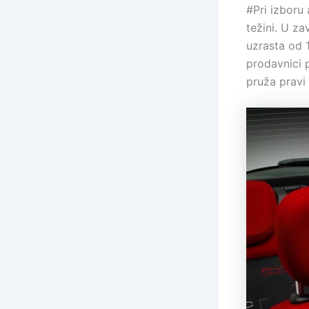
#Pri izboru 
težini. U z
uzrasta od 
prodavnici p
pruža pravi 