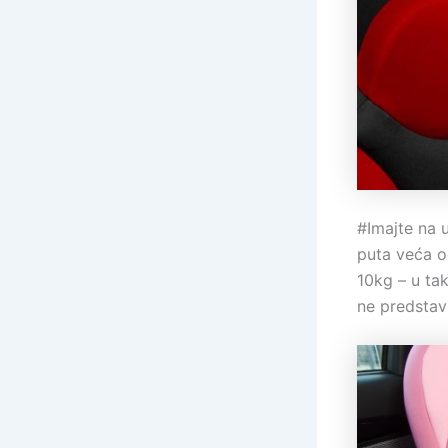
#Imajte na 
puta veća od
10kg – u ta
ne predstavl