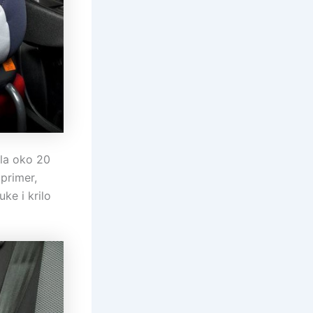
ila oko 20
 primer,
ke i krilo