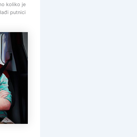
o koliko je
lađi putnici