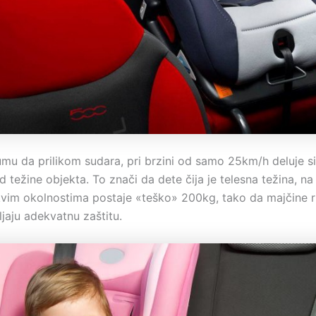
umu da prilikom sudara, pri brzini od samo 25km/h deluje s
 težine objekta. To znači da dete čija je telesna težina, na
kvim okolnostima postaje «teško» 200kg, tako da majčine ru
jaju adekvatnu zaštitu.