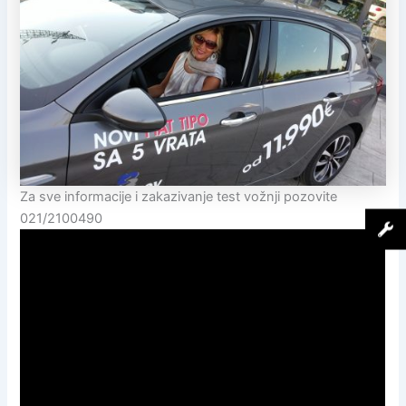
Za sve informacije i zakazivanje test vožnji pozovite
021/2100490