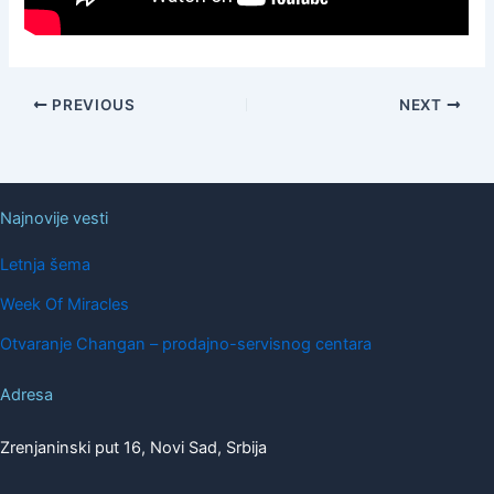
PREVIOUS
NEXT
Najnovije vesti
Letnja šema
Week Of Miracles
Otvaranje Changan – prodajno-servisnog centara
Adresa
Zrenjaninski put 16, Novi Sad, Srbija