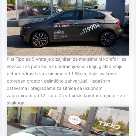
Fiat Tipo sa 5 vrata je dizajniran za maksimalni komfor i za
vozača i za putnike. Sa unutrašnjošću u koju glatko staje
petoro odraslih sa visinama od 1.85cm, daje svakome
potreban prostor, delimično zahvaljujući i izdašnim
ostavama i pregradama za sitnice sa ukupnom
zapreminom od 12 litara. Za vrhunski komfor na putu – za
svakoga.