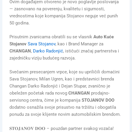
Ovim događajem otvoreno je novo poglavlje poslovanja
— zasnovano na poverenju, kvalitetu i sigurnosti,
vrednostima koje kompanija Stojanov neguje već punih
50 godina.
Prisutnim zvanicama obratili su se vlasnik
Auto Kuće
Stojanov
Sava Stojanov
, kao i Brand Manager za
CHANGAN
,
Darko Radonjić
, ističući značaj partnerstva i
zajedničku viziju budućeg razvoja.
Svečanim presecanjem vrpce, koje su upriličili domaćini
Sava Stojanov, Milan Ugren, kao i predstavnici brenda
Changan Darko Radonjić i Dejan Stupar, zvanično je
obeležen početak rada novog
CHANGAN
prodajno-
servisnog centra, čime je kompanija
STOJANOV DOO
dodatno osnažila svoje prisustvo na tržištu i obogatila
ponudu za svoje klijente novim automobilskim brendom.
𝐒𝐓𝐎𝐉𝐀𝐍𝐎𝐕 𝐃𝐎𝐎 – pouzdan partner svakog vozača!