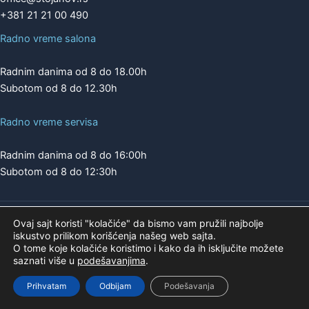
+381 21 21 00 490
Radno vreme salona
Radnim danima od 8 do 18.00h
Subotom od 8 do 12.30h
Radno vreme servisa
Radnim danima od 8 do 16:00h
Subotom od 8 do 12:30h
Ovaj sajt koristi "kolačiće" da bismo vam pružili najbolje
Copyright © 2026 | A.K. STOJANOV
iskustvo prilikom korišćenja našeg web sajta.
Pogledajte našu ponudu na
O tome koje kolačiće koristimo i kako da ih isključite možete
saznati više u
podešavanjima
.
Prihvatam
Odbijam
Podešavanja