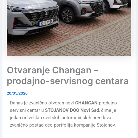
Otvaranje Changan –
prodajno-servisnog centara
20/05/2026
Danas je zvanično otvoren novi
CHANGAN
prodajno-
servisni centar u
STOJANOV DOO Novi Sad
, čime je
jedan od velikih svetskih automobilskih brendova i
zvanično postao deo portfolija kompanije Stojanov.