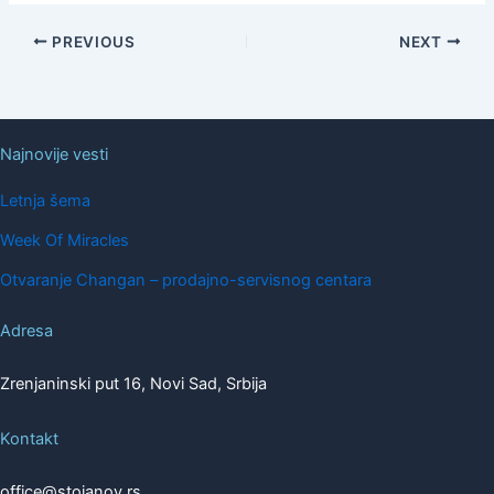
PREVIOUS
NEXT
Najnovije vesti
Letnja šema
Week Of Miracles
Otvaranje Changan – prodajno-servisnog centara
Adresa
Zrenjaninski put 16, Novi Sad, Srbija
Kontakt
office@stojanov.rs