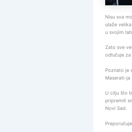
Nisu sva mot
ulaže velika
u svojim la
Zato sve ve
odlučuje za
Poznato je d
Maserati-ja 
U cilju što 
pripremili 
Novi Sad.
Preporučuje