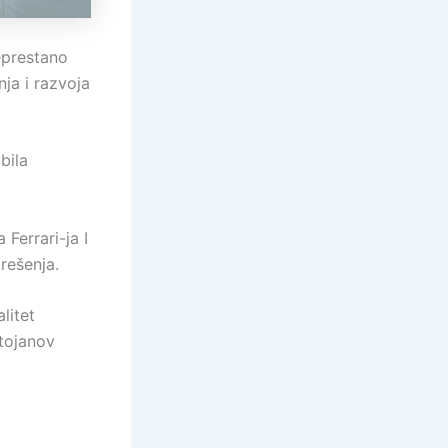
neprestano
nja i razvoja
bila
Ferrari-ja I
rešenja.
litet
Stojanov