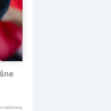
ešne
 ovlašćenog