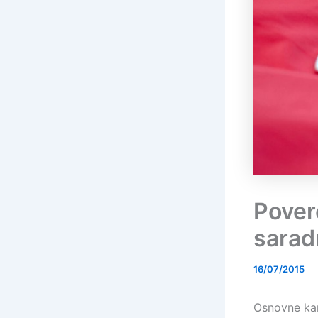
Pover
sarad
16/07/2015
Osnovne kar