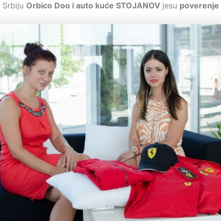
 Srbiju
Orbico Doo i auto kuće STOJANOV
jesu
poverenje I