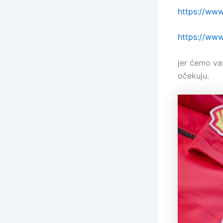
https://ww
https://www
jer ćemo va
očekuju.