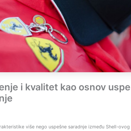
enje i kvalitet kao osnov usp
nje
akteristike više nego uspešne saradnje između Shell-ovog