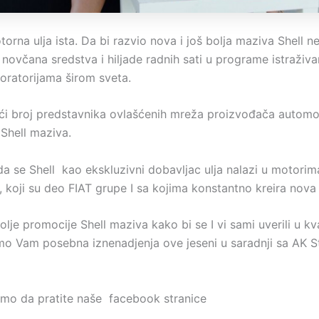
orna ulja ista. Da bi razvio nova i još bolja maziva Shell 
 novčana sredstva i hiljade radnih sati u programe istraživa
boratorijama širom sveta.
ći broj predstavnika ovlašćenih mreža proizvođača automo
 Shell maziva.
a se Shell kao ekskluzivni dobavljac ulja nalazi u motorima 
, koji su deo FIAT grupe I sa kojima konstantno kreira nova 
bolje promocije Shell maziva kako bi se I vi sami uverili u kva
smo Vam posebna iznenadjenja ove jeseni u saradnji sa AK 
mo da pratite naše facebook stranice