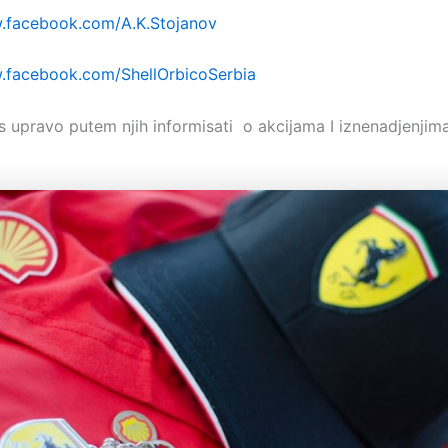
w.facebook.com/A.K.Stojanov
.facebook.com/ShellOrbicoSerbia
s upravo putem njih informisati o akcijama I iznenadjenjim