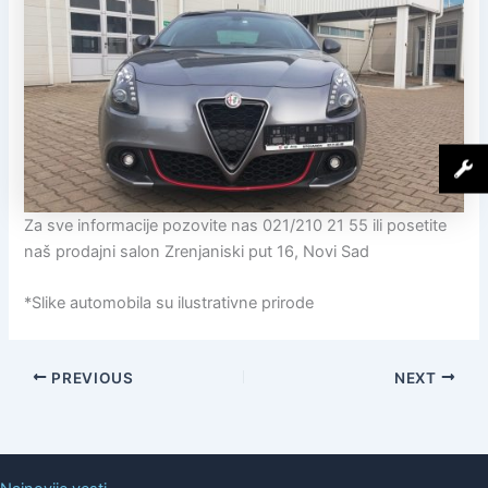
Za sve informacije pozovite nas 021/210 21 55 ili posetite
naš prodajni salon Zrenjaniski put 16, Novi Sad
*Slike automobila su ilustrativne prirode
PREVIOUS
NEXT