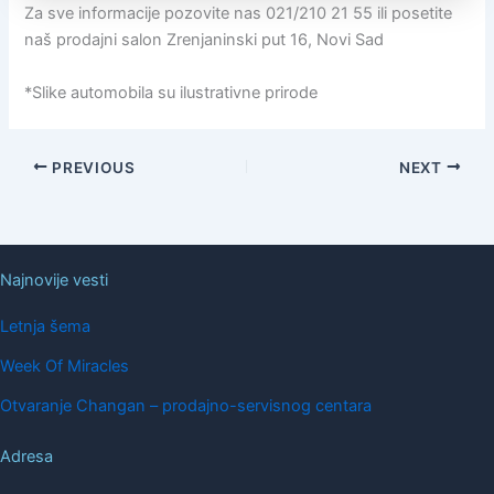
Za sve informacije pozovite nas 021/210 21 55 ili posetite
naš prodajni salon Zrenjaninski put 16, Novi Sad
*Slike automobila su ilustrativne prirode
PREVIOUS
NEXT
Najnovije vesti
Letnja šema
Week Of Miracles
Otvaranje Changan – prodajno-servisnog centara
Adresa