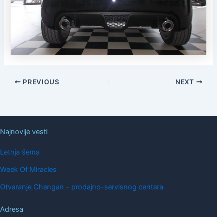
PREVIOUS
NEXT
Najnovije vesti
Letnja šema
Week Of Miracles
Otvaranje Changan – prodajno-servisnog centara
Adresa