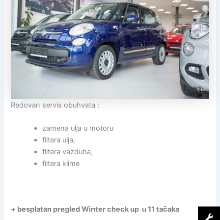
Redovan servis obuhvata :
zamena ulja u motoru
filtera ulja,
filtera vazduha,
filtera klime
+ besplatan pregled Winter check up u 11 tačaka