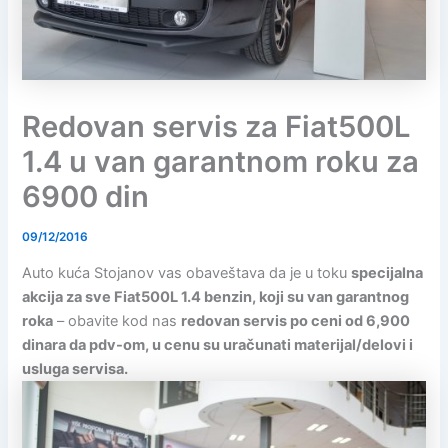
Redovan servis za Fiat500L
1.4 u van garantnom roku za
6900 din
09/12/2016
Auto kuća Stojanov vas obaveštava da je u toku
specijalna
akcija za sve Fiat500L 1.4 benzin, koji su van garantnog
roka
– obavite kod nas
redovan servis po ceni od 6,900
dinara da pdv-om, u cenu su uračunati materijal/delovi i
usluga servisa.