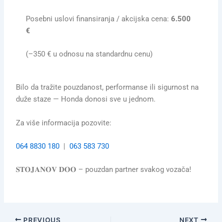
Posebni uslovi finansiranja / akcijska cena:
6.500
€
(–350 € u odnosu na standardnu cenu)
Bilo da tražite pouzdanost, performanse ili sigurnost na
duže staze — Honda donosi sve u jednom.
Za više informacija pozovite:
064 8830 180
|
063 583 730
𝐒𝐓𝐎𝐉𝐀𝐍𝐎𝐕 𝐃𝐎𝐎 – pouzdan partner svakog vozača!
PREVIOUS
NEXT