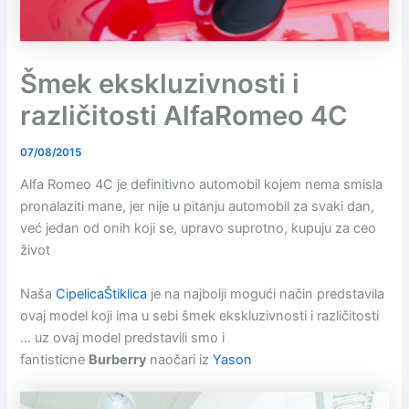
Šmek ekskluzivnosti i
različitosti AlfaRomeo 4C
07/08/2015
Alfa Romeo 4C je definitivno automobil kojem nema smisla
pronalaziti mane, jer nije u pitanju automobil za svaki dan,
već jedan od onih koji se, upravo suprotno, kupuju za ceo
život
Naša
CipelicaŠtiklica
je na najbolji mogući način predstavila
ovaj model koji ima u sebi šmek ekskluzivnosti i različitosti
… uz ovaj model predstavili smo i
fantisticne
Burberry
naočari iz
Yason