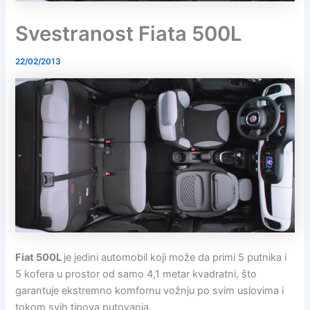
Svestranost Fiata 500L
22/02/2013
Fiat 500L
je jedini automobil koji može da primi 5 putnika i
5 kofera u prostor od samo 4,1 metar kvadratni, što
garantuje ekstremno komfornu vožnju po svim uslovima i
tokom svih tipova putovanja.