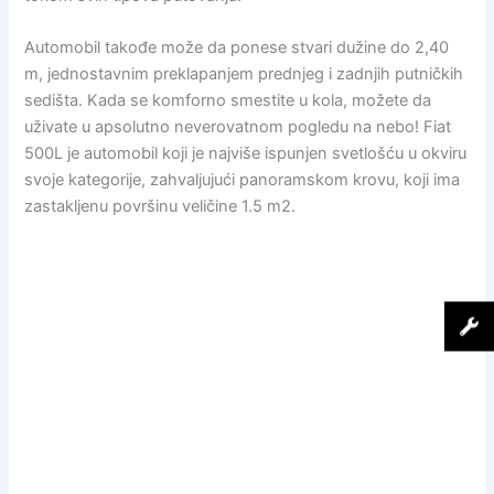
Automobil takođe može da ponese stvari dužine do 2,40
m, jednostavnim preklapanjem prednjeg i zadnjih putničkih
sedišta. Kada se komforno smestite u kola, možete da
uživate u apsolutno neverovatnom pogledu na nebo! Fiat
500L je automobil koji je najviše ispunjen svetlošću u okviru
svoje kategorije, zahvaljujući panoramskom krovu, koji ima
zastakljenu površinu veličine 1.5 m2.