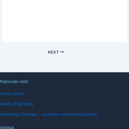
NEXT
Najnovije vesti
Letnja šema
Week Of Miracles
Otvaranje Changan – prodajno-servisnog centara
Adresa