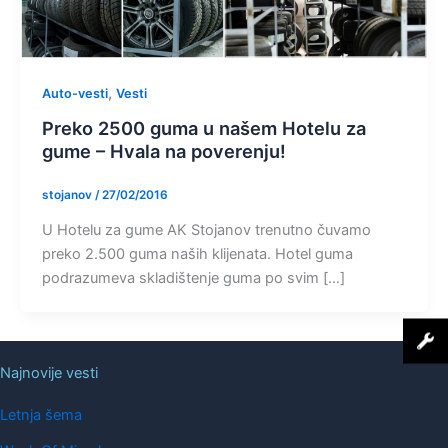
,
Auto-vesti
Vesti
Preko 2500 guma u našem Hotelu za
gume – Hvala na poverenju!
stojanov
/
27/02/2016
U Hotelu za gume AK Stojanov trenutno čuvamo
preko 2.500 guma naših klijenata. Hotel guma
podrazumeva skladištenje guma po svim […]
Najnovije vesti
Letnja šema