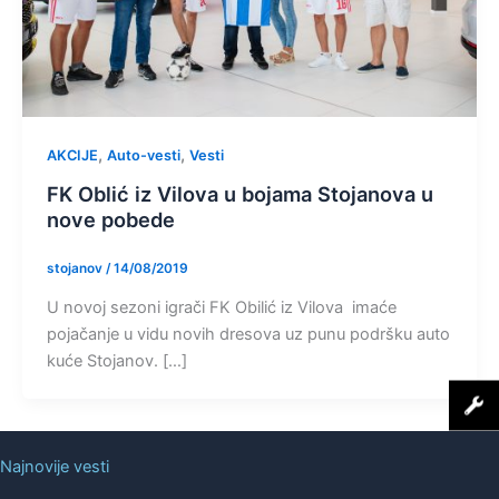
,
,
AKCIJE
Auto-vesti
Vesti
FK Oblić iz Vilova u bojama Stojanova u
nove pobede
stojanov
/
14/08/2019
U novoj sezoni igrači FK Obilić iz Vilova imaće
pojačanje u vidu novih dresova uz punu podršku auto
kuće Stojanov. […]
Najnovije vesti