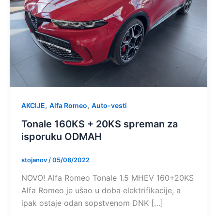
,
,
AKCIJE
Alfa Romeo
Auto-vesti
Tonale 160KS + 20KS spreman za
isporuku ODMAH
stojanov
/
05/08/2022
NOVO! Alfa Romeo Tonale 1.5 MHEV 160+20KS
Alfa Romeo je ušao u doba elektrifikacije, a
ipak ostaje odan sopstvenom DNK […]