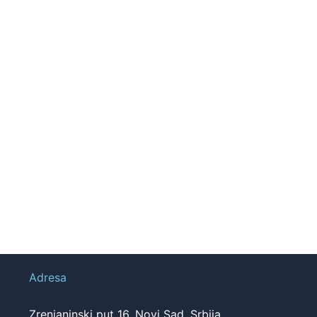
Adresa
Zrenjaninski put 16, Novi Sad, Srbija