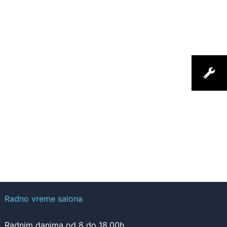
Radno vreme salona
Radnim danima od 8 do 18.00h