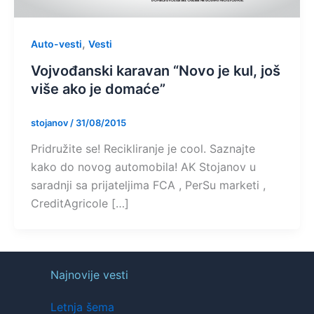
,
Auto-vesti
Vesti
Vojvođanski karavan “Novo je kul, još
više ako je domaće”
stojanov
/
31/08/2015
Pridružite se! Recikliranje je cool. Saznajte
kako do novog automobila! AK Stojanov u
saradnji sa prijateljima FCA , PerSu marketi ,
CreditAgricole […]
Najnovije vesti
Letnja šema