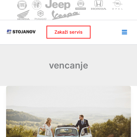
Skip
to
content
Zakaži servis
vencanje