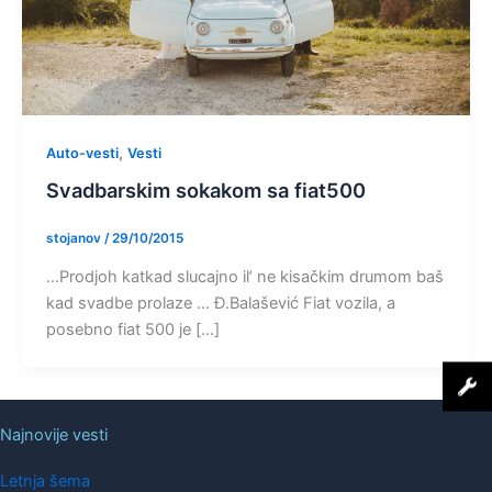
,
Auto-vesti
Vesti
Svadbarskim sokakom sa fiat500
stojanov
/
29/10/2015
…Prodjoh katkad slucajno il’ ne kisačkim drumom baš
kad svadbe prolaze … Đ.Balašević Fiat vozila, a
posebno fiat 500 je […]
Najnovije vesti
Letnja šema