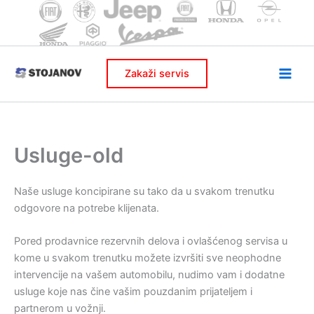
Skip
to
content
Zakaži servis
Usluge-old
Naše usluge koncipirane su tako da u svakom trenutku
odgovore na potrebe klijenata.
Pored prodavnice rezervnih delova i ovlašćenog servisa u
kome u svakom trenutku možete izvršiti sve neophodne
intervencije na vašem automobilu, nudimo vam i dodatne
usluge koje nas čine vašim pouzdanim prijateljem i
partnerom u vožnji.