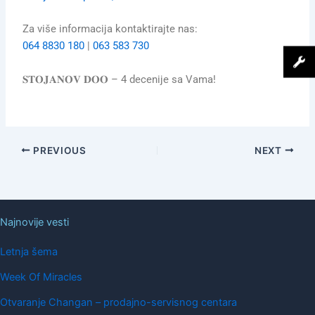
Za više informacija kontaktirajte nas:
064 8830 180
|
063 583 730
𝐒𝐓𝐎𝐉𝐀𝐍𝐎𝐕 𝐃𝐎𝐎 – 4 decenije sa Vama!
PREVIOUS
NEXT
Najnovije vesti
Letnja šema
Week Of Miracles
Otvaranje Changan – prodajno-servisnog centara