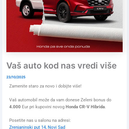
Vaš auto kod nas vredi više
23/10/2025
Zamenite staro za novo i dobijte više!
Vaš automobil može da vam donese Zeleni bonus do
4.000
Eur pri kupovini novog
Honda CR-V Hibrida
.
Posetite nas u salonu na adresi:
Zrenjaninski put 14, Novi Sad