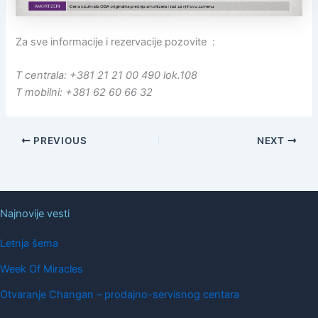
Za sve informacije i rezervacije pozovite :
T centrala: +381 21 21 00 490 lok.108
T mobilni: +381 62 60 66 32
PREVIOUS
NEXT
Najnovije vesti
Letnja šema
Week Of Miracles
Otvaranje Changan – prodajno-servisnog centara