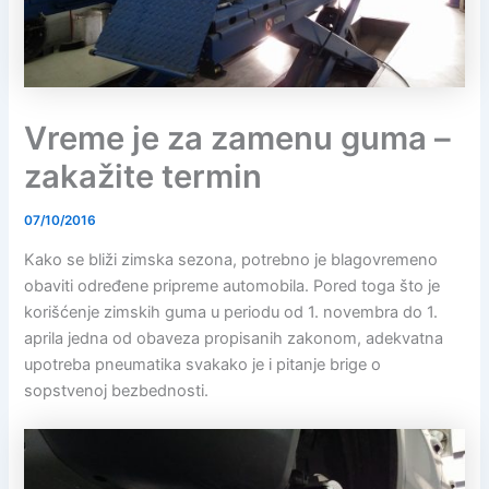
Vreme je za zamenu guma –
zakažite termin
07/10/2016
Kako se bliži zimska sezona, potrebno je blagovremeno
obaviti određene pripreme automobila. Pored toga što je
korišćenje zimskih guma u periodu od 1. novembra do 1.
aprila jedna od obaveza propisanih zakonom, adekvatna
upotreba pneumatika svakako je i pitanje brige o
sopstvenoj bezbednosti.