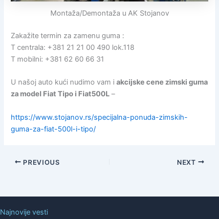
Montaža/Demontaža u AK Stojanov
Zakažite termin za zamenu guma :
T centrala: +381 21 21 00 490 lok.118
T mobilni: +381 62 60 66 31
U našoj auto kući nudimo vam i
akcijske cene zimski guma
za model Fiat Tipo i Fiat500L
–
https://www.stojanov.rs/specijalna-ponuda-zimskih-
guma-za-fiat-500l-i-tipo/
PREVIOUS
NEXT
Najnovije vesti