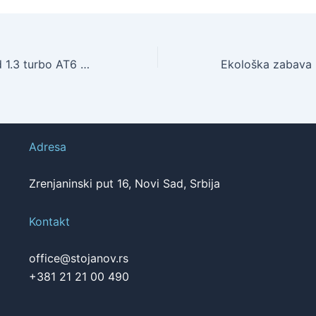
Compass Limited 1.3 turbo AT6 FWD ili 1.6 Limited MJTD MT6 po promo ceni od 23.990€
Adresa
Zrenjaninski put 16, Novi Sad, Srbija
Kontakt
office@stojanov.rs
+381 21 21 00 490