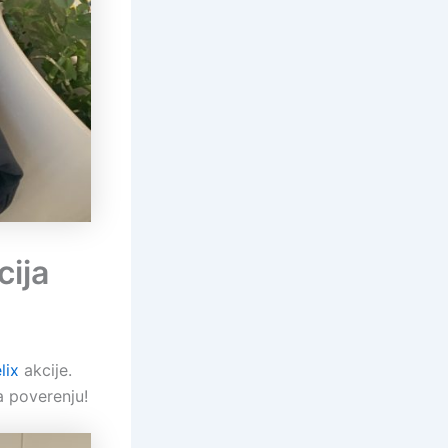
ija
lix
akcije.
a poverenju!