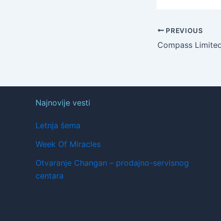
PREVIOUS
Najnovije vesti
Letnja šema
Week Of Miracles
Otvaranje Changan – prodajno-servisnog
centara