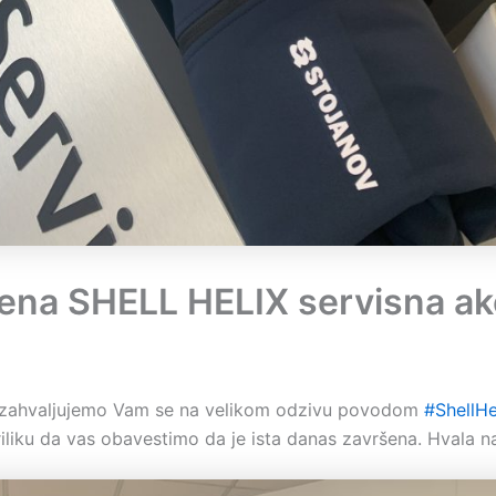
ena SHELL HELIX servisna akc
, zahvaljujemo Vam se na velikom odzivu povodom
#ShellHe
riliku da vas obavestimo da je ista danas završena. Hvala n