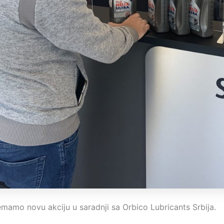
mamo novu akciju u saradnji sa Orbico Lubricants Srbija.