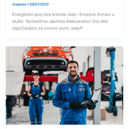
stojanov
/
05/07/2022
Energetski spoj dva brenda Jeep i Emporio Armani u
službi fantastične Jasmine Aleksandrov Ovo leto
započenjimo sa novom erom Jeep®