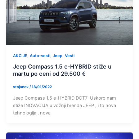
,
,
,
AKCIJE
Auto-vesti
Jeep
Vesti
Jeep Compass 1.5 e-HYBRID stiže u
martu po ceni od 29.500 €
stojanov
/
18/01/2022
Jeep Compass 1.5 e-HYBRID DCT7 Uskoro nam
stiže INOVACIJA u vožnji brenda JEEP , i to nova
tehnologija , nova