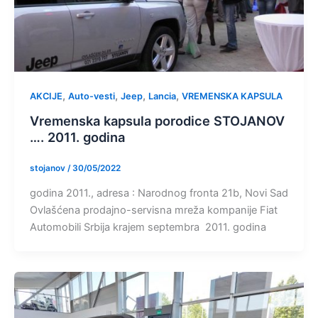
,
,
,
,
AKCIJE
Auto-vesti
Jeep
Lancia
VREMENSKA KAPSULA
Vremenska kapsula porodice STOJANOV
…. 2011. godina
stojanov
/
30/05/2022
godina 2011., adresa : Narodnog fronta 21b, Novi Sad
Ovlašćena prodajno-servisna mreža kompanije Fiat
Automobili Srbija krajem septembra 2011. godina