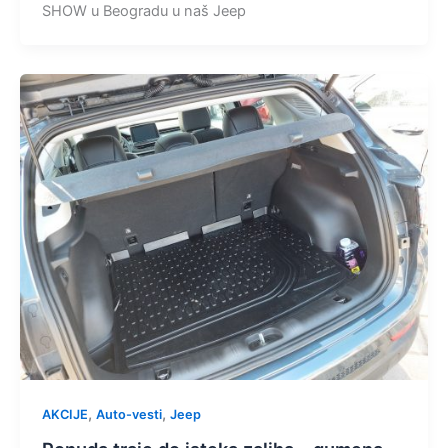
SHOW u Beogradu u naš Jeep
,
,
AKCIJE
Auto-vesti
Jeep