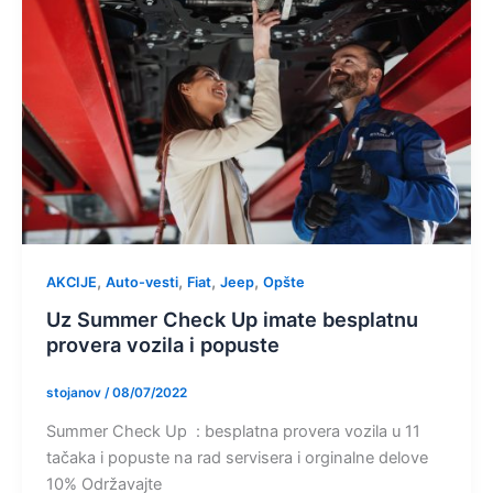
,
,
,
,
AKCIJE
Auto-vesti
Fiat
Jeep
Opšte
Uz Summer Check Up imate besplatnu
provera vozila i popuste
stojanov
/
08/07/2022
Summer Check Up : besplatna provera vozila u 11
tačaka i popuste na rad servisera i orginalne delove
10% Održavajte