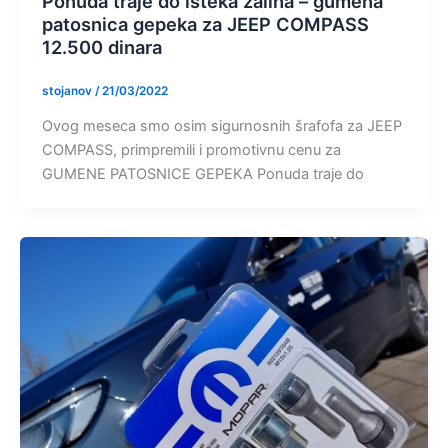
Ponuda traje do isteka zaliha – gumena
patosnica gepeka za JEEP COMPASS
12.500 dinara
stojanov
/
21/03/2022
Ovog meseca smo osim sigurnosnih šrafofa za JEEP
COMPASS, primpremili i promotivnu cenu za
GUMENE PATOSNICE GEPEKA Ponuda traje do