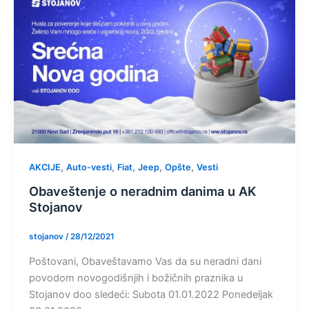
,
,
,
,
,
AKCIJE
Auto-vesti
Fiat
Jeep
Opšte
Vesti
Obaveštenje o neradnim danima u AK
Stojanov
stojanov
/
28/12/2021
Poštovani, Obaveštavamo Vas da su neradni dani
povodom novogodišnjih i božičnih praznika u
Stojanov doo sledeći: Subota 01.01.2022 Ponedeljak