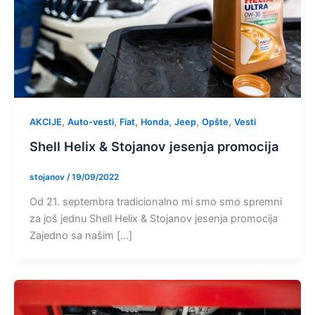
,
,
,
,
,
,
AKCIJE
Auto-vesti
Fiat
Honda
Jeep
Opšte
Vesti
Shell Helix & Stojanov jesenja promocija
stojanov
/
19/09/2022
Od 21. septembra tradicionalno mi smo smo spremni
za još jednu Shell Helix & Stojanov jesenja promocija
Zajedno sa našim […]