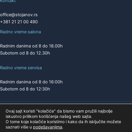
Kontakt
office@stojanov.rs
+381 21 21 00 490
Radno vreme salona
Radnim danima od 8 do 18.00h
Subotom od 8 do 12.30h
Radno vreme servisa
Radnim danima od 8 do 16:00h
Subotom od 8 do 12:30h
Ovaj sajt koristi "kolačiće" da bismo vam pružili najbolje
Copyright © 2026 | A.K. STOJANOV
iskustvo prilikom korišćenja našeg web sajta.
Pogledajte našu ponudu na
O tome koje kolačiće koristimo i kako da ih isključite možete
saznati više u
podešavanjima
.