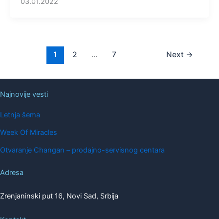
03.01.2022
1
2
…
7
Next
→
Najnovije vesti
Letnja šema
Week Of Miracles
Otvaranje Changan – prodajno-servisnog centara
Adresa
Zrenjaninski put 16, Novi Sad, Srbija