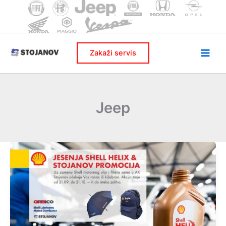
Skip
to
content
Zakaži servis
Jeep