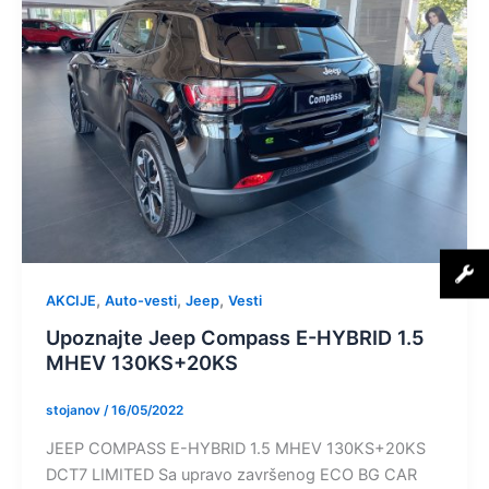
,
,
,
AKCIJE
Auto-vesti
Jeep
Vesti
Upoznajte Jeep Compass E-HYBRID 1.5
MHEV 130KS+20KS
stojanov
/
16/05/2022
JEEP COMPASS E-HYBRID 1.5 MHEV 130KS+20KS
DCT7 LIMITED Sa upravo završenog ECO BG CAR