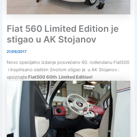
Fiat 560 Limited Edition je
stigao u AK Stojanov
21/09/2017
Novo specijalno izdanje posvećeno 60. rođendanu Fiat500
i inspirisano slatkim životom stigao je u AK Stojanov :
upoznajte
Fiat500 60th Limited Edition!