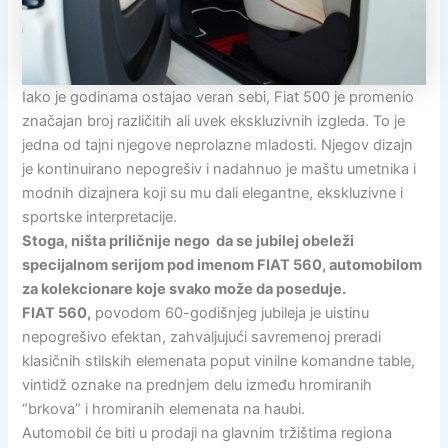
Iako je godinama ostajao veran sebi, Fiat 500 je promenio
značajan broj različitih ali uvek ekskluzivnih izgleda. To je
jedna od tajni njegove neprolazne mladosti. Njegov dizajn
je kontinuirano nepogrešiv i nadahnuo je maštu umetnika i
modnih dizajnera koji su mu dali elegantne, ekskluzivne i
sportske interpretacije.
Stoga, ništa priličnije nego da se jubilej obeleži
specijalnom serijom pod imenom FIAT 560, automobilom
za kolekcionare koje svako može da poseduje.
FIAT 560,
povodom 60-godišnjeg jubileja je uistinu
nepogrešivo efektan, zahvaljujući savremenoj preradi
klasičnih stilskih elemenata poput vinilne komandne table,
vintidž oznake na prednjem delu između hromiranih
“brkova” i hromiranih elemenata na haubi.
Automobil će biti u prodaji na glavnim tržištima regiona