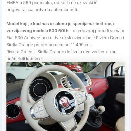
EMEA u 560 primeraka, od kojih će uz svaki ići
odgovarajuća potvrda autentičnosti.
Model koji je kod nas u salonu je specijalna limitirana
verzija ovog modela 500 60th
, u redovnoj ponudi su vam
Fiat 500 Anniversario u dve ekskluzivne boje Riviera Green i
Sicilia Orange po promo ceni od 11.490 eur.
Riviera Green ili Sicilia Orange dolaze u dve varijante kao
hečbek ili kabriolet