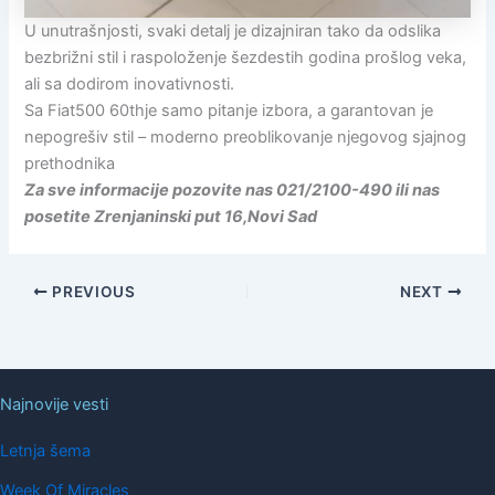
U unutrašnjosti, svaki detalj je dizajniran tako da odslika
bezbrižni stil i raspoloženje šezdestih godina prošlog veka,
ali sa dodirom inovativnosti.
Sa Fiat500 60thje samo pitanje izbora, a garantovan je
nepogrešiv stil – moderno preoblikovanje njegovog sjajnog
prethodnika
Za sve informacije pozovite nas 021/2100-490 ili nas
posetite Zrenjaninski put 16,Novi Sad
PREVIOUS
NEXT
Najnovije vesti
Letnja šema
Week Of Miracles