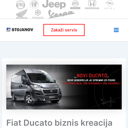
Skip
to
content
Zakaži servis
Fiat Ducato biznis kreacija