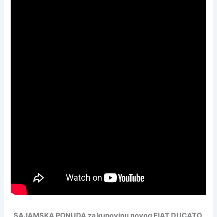
SAJAMSKA PONUDA za kupovinu novog FIAT DUCATO