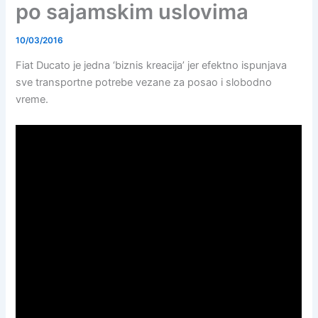
po sajamskim uslovima
10/03/2016
Fiat Ducato je jedna ‘biznis kreacija’ jer efektno ispunjava
sve transportne potrebe vezane za posao i slobodno
vreme.