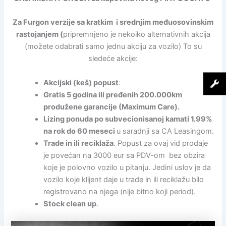
Za Furgon verzije sa kratkim i srednjim međuosovinskim
rastojanjem (
pripremnjeno je nekoiko alternativnih akcija
(možete odabrati samo jednu akciju za vozilo) To su
sledeće akcije:
Akcijski (keš) popust
:
Gratis 5 godina ili pređenih 200.000km
produžene garancije (Maximum Care).
Lizing ponuda po subvecionisanoj kamati 1.99%
na rok do 60 meseci
u saradnji sa CA Leasingom.
Trade in ili reciklaža
. Popust za ovaj vid prodaje
je povećan na 3000 eur sa PDV-om bez obzira
koje je polovno vozilo u pitanju. Jedini uslov je da
vozilo koje klijent daje u trade in ili reciklažu bilo
registrovano na njega (nije bitno koji period).
Stock clean up
.