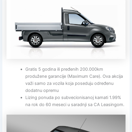
Gratis 5 godina ili pređenih 200.000km
produžene garancije (Maximum Care). Ova akcija
važi samo za vozila koja poseduju određenu
dodatnu opremu
Lizing ponuda po subvecionisanoj kamati 1.99%
na rok do 60 meseci u saradnji sa CA Leasingom.