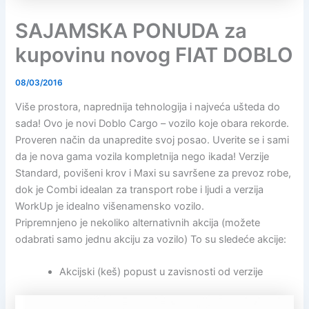
SAJAMSKA PONUDA za
kupovinu novog FIAT DOBLO
08/03/2016
Više prostora, naprednija tehnologija i najveća ušteda do
sada! Ovo je novi Doblo Cargo – vozilo koje obara rekorde.
Proveren način da unapredite svoj posao. Uverite se i sami
da je nova gama vozila kompletnija nego ikada! Verzije
Standard, povišeni krov i Maxi su savršene za prevoz robe,
dok je Combi idealan za transport robe i ljudi a verzija
WorkUp je idealno višenamensko vozilo.
Pripremnjeno je nekoliko alternativnih akcija (možete
odabrati samo jednu akciju za vozilo) To su sledeće akcije:
Akcijski (keš) popust u zavisnosti od verzije