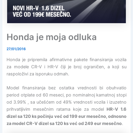
Honda je moja odluka
27/01/2016
Honda je pripremila afirmativne pakete finansiranja vozila
za modele CR-V i HR-V čiji je broj ograničen, a koji su
raspoloživi za isporuku odmah.
Model finansiranja bez ostatka vrednosti bi obuhvatio
period otplate od 60 meseci, po nominalnoj kamatnoj stopi
od 3.99% , sa učešćem od 49% vrednosti vozila i izuzetno
prihvatljivim mesečnim ratama koje za model
HR-V 1.6
dizel sa 120 ks počinju već od 199 eur mesečno, odnosno
za model CR-V dizel sa 120 ks već od 249 eur mesečno
.