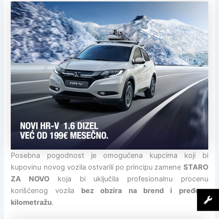
Posebna pogodnost je omogućena kupcima koji bi
kupovinu novog vozila ostvarili po principu zamene
STARO
ZA NOVO
koja bi uključila profesionalnu procenu
korišćenog vozila
bez obzira na brend i pređenu
kilometražu
.