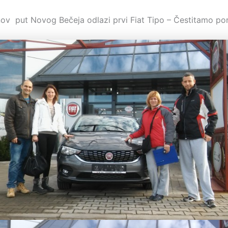
nov put Novog Bečeja odlazi prvi Fiat Tipo – Čestitamo por