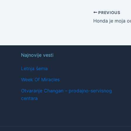
PREVIOUS
Honda je moja o
Najnovije vesti
Letnja šema
Week Of Miracles
Otvaranje Changan – prodajno-servisnog
centara