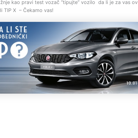
nje kao pravi test vozač “tipujte” vozilo da li je za vas o
,ili TIP X – Čekamo vas!