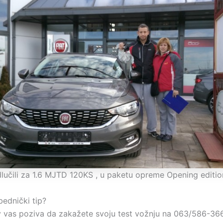
dlučili za 1.6 MJTD 120KS , u paketu opreme Opening editio
bednički tip?
 vas poziva da zakažete svoju test vožnju na 063/586-36