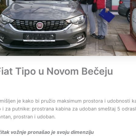
Fiat Tipo u Novom Bečeju
smišljen je kako bi pružio maksimum prostora i udobnosti k
 i za putnike: prostrana kabina za udoban smeštaj 5 odrasl
ntan, prostran i udoban.
užitak vožnje pronašao je svoju
dimenzij
u