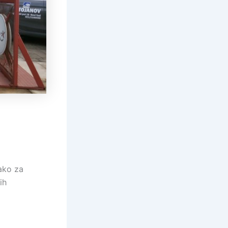
ako za
ih