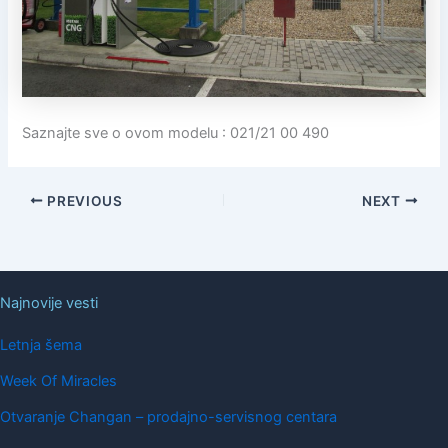
Saznajte sve o ovom modelu : 021/21 00 490
PREVIOUS
NEXT
Najnovije vesti
Letnja šema
Week Of Miracles
Otvaranje Changan – prodajno-servisnog centara