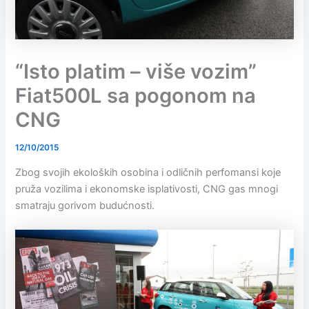
“Isto platim – više vozim”
Fiat500L sa pogonom na
CNG
12/10/2015
Zbog svojih ekoloških osobina i odličnih perfomansi koje
pruža vozilima i ekonomske isplativosti, CNG gas mnogi
smatraju gorivom budućnosti.