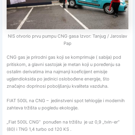
NIS otvorio prvu pumpu CNG gasa Izvor: Tanjug / Jaroslav
Pap
CNG gas je prirodni gas koji se komprimuje ( sabija) pod
pritiskom, a glavni sastojak je metan koji u poređenju sa
ostalim derivatima ima najmanji koeficijent emisije
ugljendioksida po jedinici oslobođene energije, što
značajno doprinosi poboljšanju kvaliteta vazduha.
FIAT 500L na CNG – jedinstveni spot tehlogije i modernih
zahteva tržišta u pogledu ekologije.
„Fiat 500L CNG“ ponuđen na tržištu je uz 0,9 „tvin-er“
(80) i TNG 1,4 turbo od 120 KS .