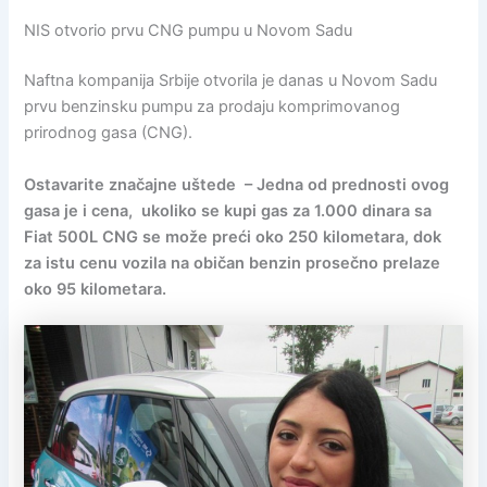
NIS otvorio prvu CNG pumpu u Novom Sadu
Naftna kompanija Srbije otvorila je danas u Novom Sadu
prvu benzinsku pumpu za prodaju komprimovanog
prirodnog gasa (CNG).
Ostavarite značajne uštede – Jedna od prednosti ovog
gasa je i cena, ukoliko se kupi gas za 1.000 dinara sa
Fiat 500L CNG se može preći oko 250 kilometara, dok
za istu cenu vozila na običan benzin prosečno prelaze
oko 95 kilometara.